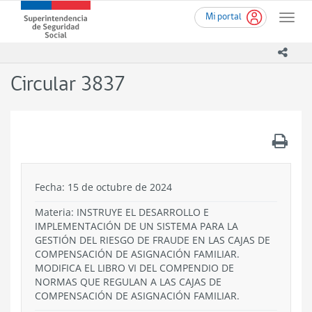
Ir
Superintendencia
Mi portal
al
Toggle
de
contenido
naviga
Seguridad
principal
icono
Social
(SUSESO)
Circular 3837
-
Gobierno
de
Chile
.
Fecha: 15 de octubre de 2024
Materia: INSTRUYE EL DESARROLLO E
IMPLEMENTACIÓN DE UN SISTEMA PARA LA
GESTIÓN DEL RIESGO DE FRAUDE EN LAS CAJAS DE
COMPENSACIÓN DE ASIGNACIÓN FAMILIAR.
MODIFICA EL LIBRO VI DEL COMPENDIO DE
NORMAS QUE REGULAN A LAS CAJAS DE
COMPENSACIÓN DE ASIGNACIÓN FAMILIAR.