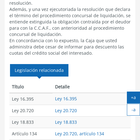
resolución.
Además, y una vez ejecutoriada la resolución que declara
el término del procedimiento concursal de liquidación, se
entiende extinguida la obligación contraída por el deudor
para con la C.C.A.F., con anterioridad al procedimiento
concursal de liquidación.
En concordancia con lo expuesto, la Caja que usted
administra debe cesar de informar para descuento las
cuotas del crédito social del interesado.
Legislación relacionada
Título
Detalle
+a
Ley 16.395
Ley 16.395
Ag
-a
tex
Ley 20.720
Ley 20.720
Ach
tex
Ley 18.833
Ley 18.833
Artículo 134
Ley 20.720, artículo 134