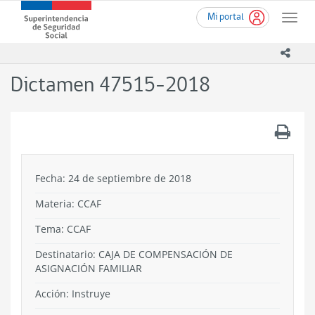
Ir
Superintendencia
Mi portal
al
Toggle
de
contenido
naviga
Seguridad
principal
icono
Social
(SUSESO)
Dictamen 47515-2018
-
Gobierno
de
.
Chile
Fecha: 24 de septiembre de 2018
Materia: CCAF
Tema:
CCAF
Destinatario: CAJA DE COMPENSACIÓN DE
ASIGNACIÓN FAMILIAR
Acción:
Instruye