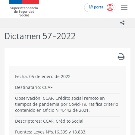
Ir
Superintendencia
Mi portal
al
Toggle
de
contenido
naviga
Seguridad
principal
icono
Social
(SUSESO)
Dictamen 57-2022
-
Gobierno
de
.
Chile
Fecha: 05 de enero de 2022
Destinatario: CCAF
Observación: CCAF. Crédito social remoto en
tiempos de pandemia por Covid-19, ratifica criterio
contenido en Oficio N°4.442 de 2021.
Descriptores: CCAF; Crédito Social
Fuentes: Leyes N°s.16.395 y 18.833.