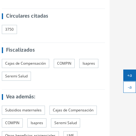
Circulares citadas
3750
Fiscalizados
Cajas de Compensación
COMPIN
Isapres
+a
Seremi Salud
Ag
-a
tex
Ach
Vea además:
tex
Subsidios maternales
Cajas de Compensación
COMPIN
Isapres
Seremi Salud
Otros beneficios asistenciales
LME