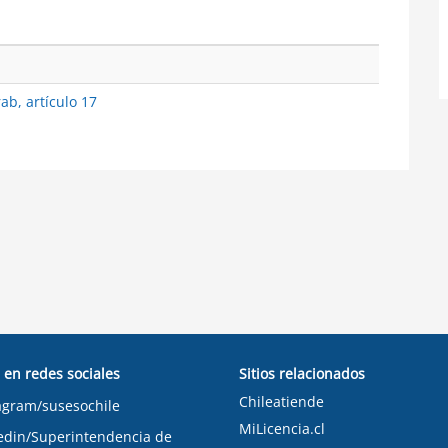
ab, artículo 17
 en redes sociales
Sitios relacionados
Chileatiende
agram/susesochile
MiLicencia.cl
edin/Superintendencia de