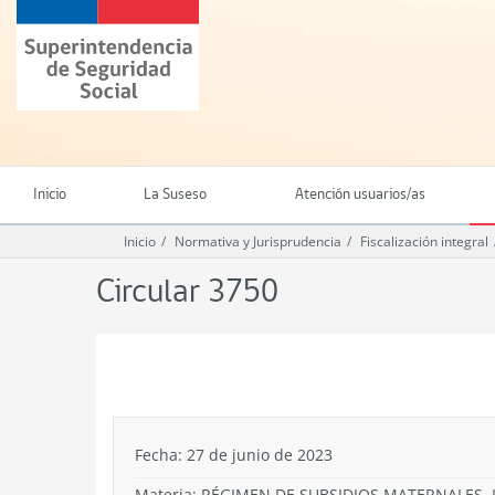
Ir
Superintendencia
al
de
contenido
Seguridad
principal
Social
(SUSESO)
-
Gobierno
de
Inicio
La Suseso
Atención usuarios/as
Chile
Inicio
Normativa y Jurisprudencia
Fiscalización integral
Circular 3750
.
Fecha: 27 de junio de 2023
Materia: RÉGIMEN DE SUBSIDIOS MATERNALES.