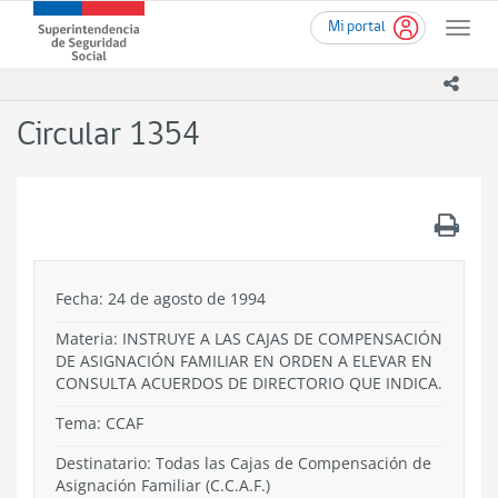
Ir
Superintendencia
Mi portal
al
Toggle
de
contenido
naviga
Seguridad
principal
icono
Social
(SUSESO)
Circular 1354
-
Gobierno
de
Chile
.
Fecha: 24 de agosto de 1994
Materia: INSTRUYE A LAS CAJAS DE COMPENSACIÓN
DE ASIGNACIÓN FAMILIAR EN ORDEN A ELEVAR EN
CONSULTA ACUERDOS DE DIRECTORIO QUE INDICA.
Tema:
CCAF
Destinatario: Todas las Cajas de Compensación de
Asignación Familiar (C.C.A.F.)