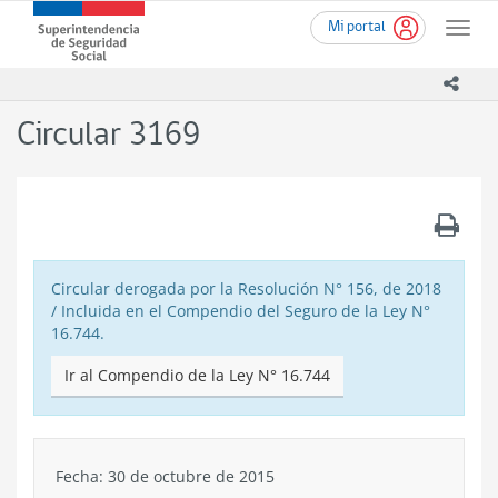
Ir
Superintendencia
Mi portal
al
Toggle
de
contenido
naviga
Seguridad
principal
icono
Social
(SUSESO)
Circular 3169
-
Gobierno
de
Chile
.
Circular derogada por la Resolución N° 156, de 2018
/ Incluida en el Compendio del Seguro de la Ley N°
16.744.
Ir al Compendio de la Ley N° 16.744
Fecha: 30 de octubre de 2015