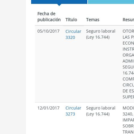
Fecha de
publicación
Título
Temas
Resu
05/10/2017
Seguro laboral
OTOR
Circular
(Ley 16.744)
LAS 
3320
ECON
INST
ORGA
ADMI
SEGU
16.74
COMP
CIRCU
DE E
SUPE
12/01/2017
Circular
Seguro laboral
MODI
3273
(Ley 16.744)
3240,
IMPA
SOBR
TRAN