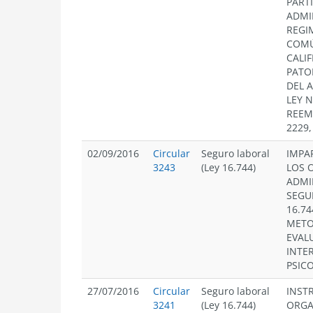
PART
ADMI
REGI
COMÚ
CALI
PATO
DEL A
LEY N
REEM
2229,
02/09/2016
Circular
Seguro laboral
IMPA
3243
(Ley 16.744)
LOS 
ADMI
SEGU
16.74
METO
EVAL
INTE
PSIC
27/07/2016
Circular
Seguro laboral
INST
3241
(Ley 16.744)
ORGA