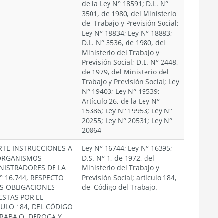
de la Ley N° 18591; D.L. N°
3501, de 1980, del Ministerio
del Trabajo y Previsión Social;
Ley N° 18834; Ley N° 18883;
D.L. N° 3536, de 1980, del
Ministerio del Trabajo y
Previsión Social; D.L. N° 2448,
de 1979, del Ministerio del
Trabajo y Previsión Social; Ley
N° 19403; Ley N° 19539;
Artículo 26, de la Ley N°
15386; Ley N° 19953; Ley N°
20255; Ley N° 20531; Ley N°
20864
RTE INSTRUCCIONES A
Ley N° 16744; Ley N° 16395;
ORGANISMOS
D.S. N° 1, de 1972, del
NISTRADORES DE LA
Ministerio del Trabajo y
° 16.744, RESPECTO
Previsión Social; artículo 184,
AS OBLIGACIONES
del Código del Trabajo.
ESTAS POR EL
CULO 184, DEL CÓDIGO
TRABAJO. DEROGA Y