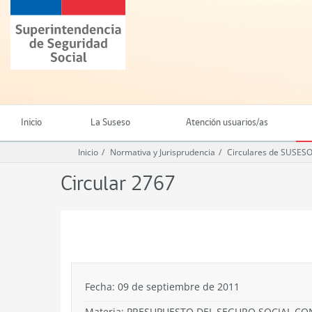
Ir
Superintendencia
al
de
contenido
Seguridad
principal
Social
(SUSESO)
-
Gobierno
de
Inicio
La Suseso
Atención usuarios/as
Chile
Inicio
Normativa y Jurisprudencia
Circulares de SUSES
Circular 2767
.
Fecha: 09 de septiembre de 2011
Materia: PRESUPUESTO DEL SEGURO SOCIAL CO