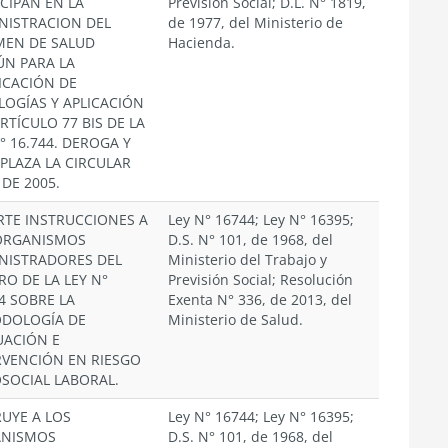
ICIPAN EN LA
Previsión Social; D.L. N° 1819,
NISTRACION DEL
de 1977, del Ministerio de
MEN DE SALUD
Hacienda.
N PARA LA
FICACIÓN DE
LOGÍAS Y APLICACIÓN
RTÍCULO 77 BIS DE LA
° 16.744. DEROGA Y
PLAZA LA CIRCULAR
 DE 2005.
RTE INSTRUCCIONES A
Ley N° 16744; Ley N° 16395;
ORGANISMOS
D.S. N° 101, de 1968, del
NISTRADORES DEL
Ministerio del Trabajo y
RO DE LA LEY N°
Previsión Social; Resolución
4 SOBRE LA
Exenta N° 336, de 2013, del
DOLOGÍA DE
Ministerio de Salud.
UACIÓN E
RVENCIÓN EN RIESGO
OSOCIAL LABORAL.
RUYE A LOS
Ley N° 16744; Ley N° 16395;
NISMOS
D.S. N° 101, de 1968, del