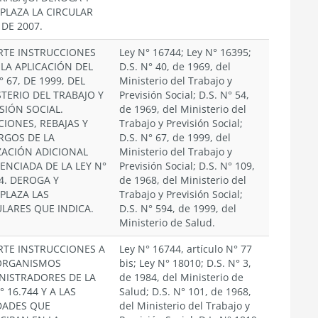
PLAZA LA CIRCULAR
 DE 2007.
RTE INSTRUCCIONES
Ley N° 16744; Ley N° 16395;
 LA APLICACIÓN DEL
D.S. N° 40, de 1969, del
° 67, DE 1999, DEL
Ministerio del Trabajo y
STERIO DEL TRABAJO Y
Previsión Social; D.S. N° 54,
SIÓN SOCIAL.
de 1969, del Ministerio del
CIONES, REBAJAS Y
Trabajo y Previsión Social;
RGOS DE LA
D.S. N° 67, de 1999, del
ZACIÓN ADICIONAL
Ministerio del Trabajo y
ENCIADA DE LA LEY N°
Previsión Social; D.S. N° 109,
4. DEROGA Y
de 1968, del Ministerio del
PLAZA LAS
Trabajo y Previsión Social;
ULARES QUE INDICA.
D.S. N° 594, de 1999, del
Ministerio de Salud.
RTE INSTRUCCIONES A
Ley N° 16744, artículo N° 77
ORGANISMOS
bis; Ley N° 18010; D.S. N° 3,
NISTRADORES DE LA
de 1984, del Ministerio de
° 16.744 Y A LAS
Salud; D.S. N° 101, de 1968,
DADES QUE
del Ministerio del Trabajo y