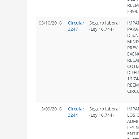
REEM
2399,
03/10/2016
Circular
Seguro laboral
IMPA
3247
(Ley 16.744)
PARA
D.S.N
MINI
PREVI
EXEN
RECA
COTI
DIFER
16.74
REEM
CIRC
13/09/2016
Circular
Seguro laboral
IMPA
3244
(Ley 16.744)
LOS 
ADMI
LEY N
ENTI