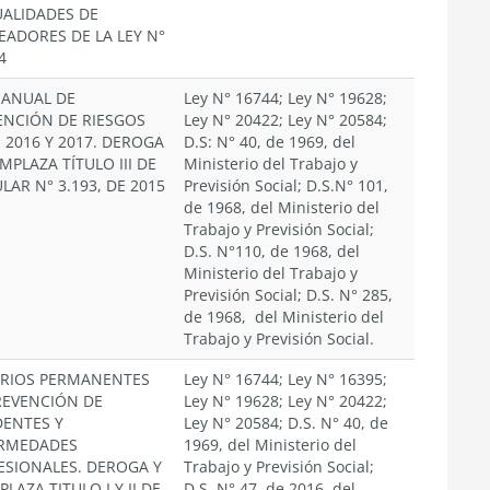
ALIDADES DE
EADORES DE LA LEY N°
4
 ANUAL DE
Ley N° 16744; Ley N° 19628;
ENCIÓN DE RIESGOS
Ley N° 20422; Ley N° 20584;
 2016 Y 2017. DEROGA
D.S: N° 40, de 1969, del
MPLAZA TÍTULO III DE
Ministerio del Trabajo y
LAR N° 3.193, DE 2015
Previsión Social; D.S.N° 101,
de 1968, del Ministerio del
Trabajo y Previsión Social;
D.S. N°110, de 1968, del
Ministerio del Trabajo y
Previsión Social; D.S. N° 285,
de 1968, del Ministerio del
Trabajo y Previsión Social.
ERIOS PERMANENTES
Ley N° 16744; Ley N° 16395;
REVENCIÓN DE
Ley N° 19628; Ley N° 20422;
DENTES Y
Ley N° 20584; D.S. N° 40, de
RMEDADES
1969, del Ministerio del
ESIONALES. DEROGA Y
Trabajo y Previsión Social;
LAZA TITULO I Y II DE
D.S. N° 47, de 2016, del