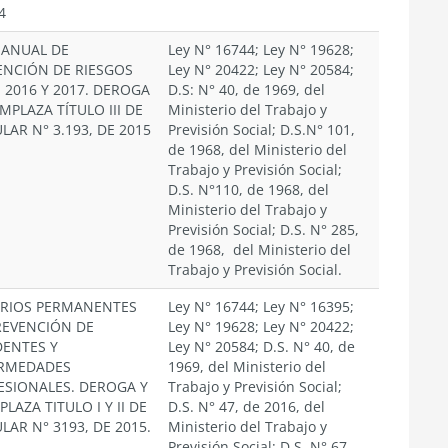
4
 ANUAL DE
Ley N° 16744; Ley N° 19628;
ENCIÓN DE RIESGOS
Ley N° 20422; Ley N° 20584;
 2016 Y 2017. DEROGA
D.S: N° 40, de 1969, del
MPLAZA TÍTULO III DE
Ministerio del Trabajo y
LAR N° 3.193, DE 2015
Previsión Social; D.S.N° 101,
de 1968, del Ministerio del
Trabajo y Previsión Social;
D.S. N°110, de 1968, del
Ministerio del Trabajo y
Previsión Social; D.S. N° 285,
de 1968, del Ministerio del
Trabajo y Previsión Social.
ERIOS PERMANENTES
Ley N° 16744; Ley N° 16395;
REVENCIÓN DE
Ley N° 19628; Ley N° 20422;
DENTES Y
Ley N° 20584; D.S. N° 40, de
RMEDADES
1969, del Ministerio del
ESIONALES. DEROGA Y
Trabajo y Previsión Social;
LAZA TITULO I Y II DE
D.S. N° 47, de 2016, del
LAR N° 3193, DE 2015.
Ministerio del Trabajo y
Previsión Social; D.S. N° 67,