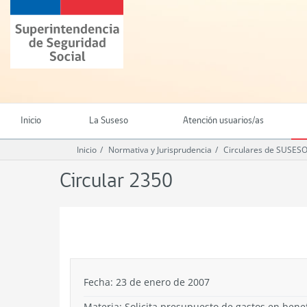
Ir
Superintendencia
al
de
contenido
Seguridad
principal
Social
(SUSESO)
-
Gobierno
de
Inicio
La Suseso
Atención usuarios/as
Chile
Inicio
Normativa y Jurisprudencia
Circulares de SUSES
Circular 2350
.
Fecha: 23 de enero de 2007
Materia: Solicita presupuesto de gastos en bene