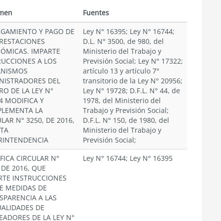
men
Fuentes
GAMIENTO Y PAGO DE
Ley N° 16395; Ley N° 16744;
PRESTACIONES
D.L. N° 3500, de 980, del
ÓMICAS. IMPARTE
Ministerio del Trabajo y
RUCCIONES A LOS
Previsión Social; Ley N° 17322;
NISMOS
artículo 13 y artículo 7°
NISTRADORES DEL
transitorio de la Ley N° 20956;
RO DE LA LEY N°
Ley N° 19728; D.F.L. N° 44, de
4 MODIFICA Y
1978, del Ministerio del
LEMENTA LA
Trabajo y Previsión Social;
LAR N° 3250, DE 2016,
D.F.L. N° 150, de 1980, del
STA
Ministerio del Trabajo y
RINTENDENCIA
Previsión Social;
FICA CIRCULAR N°
Ley N° 16744; Ley N° 16395
 DE 2016, QUE
RTE INSTRUCCIONES
E MEDIDAS DE
SPARENCIA A LAS
ALIDADES DE
EADORES DE LA LEY N°