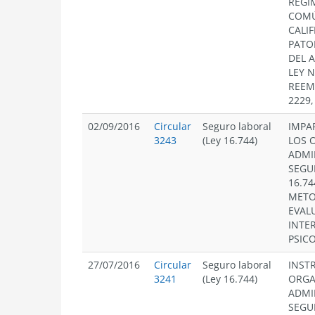
REGI
COMÚ
CALI
PATO
DEL A
LEY N
REEM
2229,
02/09/2016
Circular
Seguro laboral
IMPA
3243
(Ley 16.744)
LOS 
ADMI
SEGU
16.74
METO
EVAL
INTE
PSIC
27/07/2016
Circular
Seguro laboral
INST
3241
(Ley 16.744)
ORGA
ADMI
SEGU