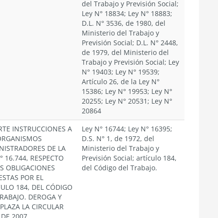
del Trabajo y Previsión Social;
Ley N° 18834; Ley N° 18883;
D.L. N° 3536, de 1980, del
Ministerio del Trabajo y
Previsión Social; D.L. N° 2448,
de 1979, del Ministerio del
Trabajo y Previsión Social; Ley
N° 19403; Ley N° 19539;
Artículo 26, de la Ley N°
15386; Ley N° 19953; Ley N°
20255; Ley N° 20531; Ley N°
20864
RTE INSTRUCCIONES A
Ley N° 16744; Ley N° 16395;
ORGANISMOS
D.S. N° 1, de 1972, del
NISTRADORES DE LA
Ministerio del Trabajo y
° 16.744, RESPECTO
Previsión Social; artículo 184,
AS OBLIGACIONES
del Código del Trabajo.
ESTAS POR EL
CULO 184, DEL CÓDIGO
TRABAJO. DEROGA Y
PLAZA LA CIRCULAR
 DE 2007.