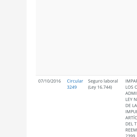
07/10/2016
Circular
Seguro laboral
IMPA
3249
(Ley 16.744)
LOS 
ADMI
LEY N
DE L
IMPU
ARTÍ
DEL 
REEM
2399,