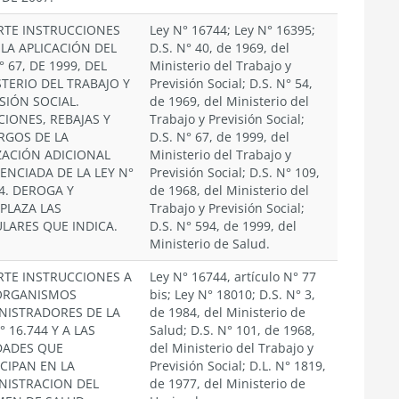
RTE INSTRUCCIONES
Ley N° 16744; Ley N° 16395;
 LA APLICACIÓN DEL
D.S. N° 40, de 1969, del
° 67, DE 1999, DEL
Ministerio del Trabajo y
STERIO DEL TRABAJO Y
Previsión Social; D.S. N° 54,
SIÓN SOCIAL.
de 1969, del Ministerio del
CIONES, REBAJAS Y
Trabajo y Previsión Social;
RGOS DE LA
D.S. N° 67, de 1999, del
ZACIÓN ADICIONAL
Ministerio del Trabajo y
ENCIADA DE LA LEY N°
Previsión Social; D.S. N° 109,
4. DEROGA Y
de 1968, del Ministerio del
PLAZA LAS
Trabajo y Previsión Social;
ULARES QUE INDICA.
D.S. N° 594, de 1999, del
Ministerio de Salud.
RTE INSTRUCCIONES A
Ley N° 16744, artículo N° 77
ORGANISMOS
bis; Ley N° 18010; D.S. N° 3,
NISTRADORES DE LA
de 1984, del Ministerio de
° 16.744 Y A LAS
Salud; D.S. N° 101, de 1968,
DADES QUE
del Ministerio del Trabajo y
ICIPAN EN LA
Previsión Social; D.L. N° 1819,
NISTRACION DEL
de 1977, del Ministerio de