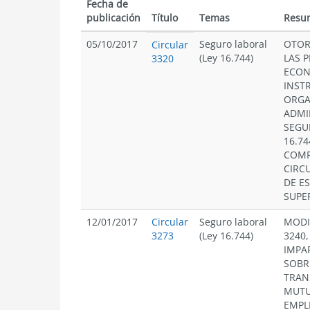
Fecha de
publicación
Título
Temas
Resu
05/10/2017
Seguro laboral
OTOR
Circular
(Ley 16.744)
LAS 
3320
ECON
INST
ORGA
ADMI
SEGU
16.74
COMP
CIRCU
DE E
SUPE
12/01/2017
Circular
Seguro laboral
MODI
3273
(Ley 16.744)
3240,
IMPA
SOBR
TRAN
MUTU
EMPL