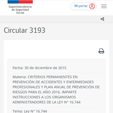
Ir
Superintendencia
Mi portal
al
Toggle
de
contenido
naviga
Seguridad
principal
icono
Social
(SUSESO)
Circular 3193
-
Gobierno
de
Chile
.
Fecha: 30 de diciembre de 2015
Materia: CRITERIOS PERMANENTES EN
PREVENCIÓN DE ACCIDENTES Y ENFERMEDADES
PROFESIONALES Y PLAN ANUAL DE PREVENCIÓN DE
RIESGOS PARA EL AÑO 2016. IMPARTE
INSTRUCCIONES A LOS ORGANISMOS
ADMINISTRADORES DE LA LEY N° 16.744
Tema:
Ley N° 16.744