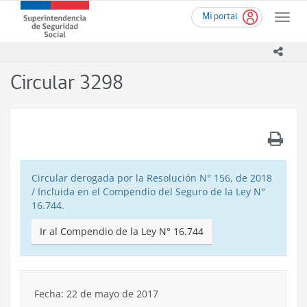
Ir
Superintendencia
Mi portal
al
Toggle
de
contenido
naviga
Seguridad
principal
icono
Social
(SUSESO)
Circular 3298
-
Gobierno
de
Chile
.
Circular derogada por la Resolución N° 156, de 2018
/ Incluida en el Compendio del Seguro de la Ley N°
16.744.
Ir al Compendio de la Ley N° 16.744
Fecha: 22 de mayo de 2017