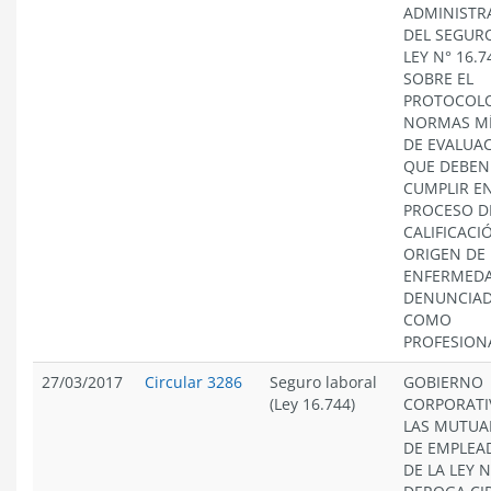
ADMINISTR
DEL SEGURO
LEY N° 16.7
SOBRE EL
PROTOCOL
NORMAS M
DE EVALUA
QUE DEBEN
CUMPLIR EN
PROCESO D
CALIFICACI
ORIGEN DE 
ENFERMED
DENUNCIA
COMO
PROFESION
27/03/2017
Circular 3286
Seguro laboral
GOBIERNO
(Ley 16.744)
CORPORATI
LAS MUTUA
DE EMPLEA
DE LA LEY N