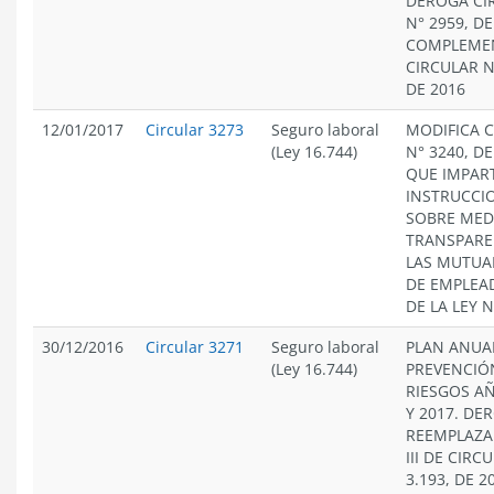
DEROGA CI
N° 2959, DE
COMPLEME
CIRCULAR N
DE 2016
12/01/2017
Circular 3273
Seguro laboral
MODIFICA 
(Ley 16.744)
N° 3240, DE
QUE IMPAR
INSTRUCCI
SOBRE MED
TRANSPARE
LAS MUTUA
DE EMPLEA
DE LA LEY N
30/12/2016
Circular 3271
Seguro laboral
PLAN ANUA
(Ley 16.744)
PREVENCIÓ
RIESGOS A
Y 2017. DE
REEMPLAZA
III DE CIRC
3.193, DE 2