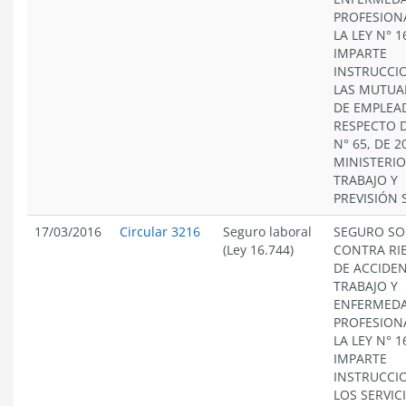
PROFESION
LA LEY N° 1
IMPARTE
INSTRUCCI
LAS MUTUA
DE EMPLEA
RESPECTO D
N° 65, DE 2
MINISTERIO
TRABAJO Y
PREVISIÓN 
17/03/2016
Circular 3216
Seguro laboral
SEGURO SO
(Ley 16.744)
CONTRA RI
DE ACCIDEN
TRABAJO Y
ENFERMED
PROFESION
LA LEY N° 1
IMPARTE
INSTRUCCI
LOS SERVIC