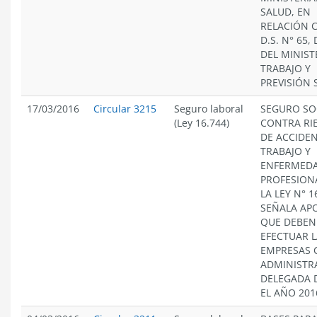
SALUD, EN
RELACIÓN 
D.S. N° 65, 
DEL MINIST
TRABAJO Y
PREVISIÓN 
17/03/2016
Circular 3215
Seguro laboral
SEGURO SO
(Ley 16.744)
CONTRA RI
DE ACCIDEN
TRABAJO Y
ENFERMED
PROFESION
LA LEY N° 1
SEÑALA AP
QUE DEBEN
EFECTUAR L
EMPRESAS 
ADMINISTR
DELEGADA 
EL AÑO 201