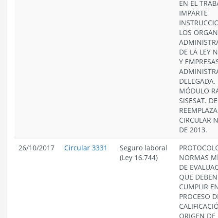
EN EL TRAB
IMPARTE
INSTRUCCI
LOS ORGAN
ADMINISTR
DE LA LEY N
Y EMPRESA
ADMINISTR
DELEGADA.
MÓDULO RA
SISESAT. D
REEMPLAZA
CIRCULAR N
DE 2013.
26/10/2017
Circular 3331
Seguro laboral
PROTOCOL
(Ley 16.744)
NORMAS M
DE EVALUA
QUE DEBEN
CUMPLIR EN
PROCESO D
CALIFICACI
ORIGEN DE 