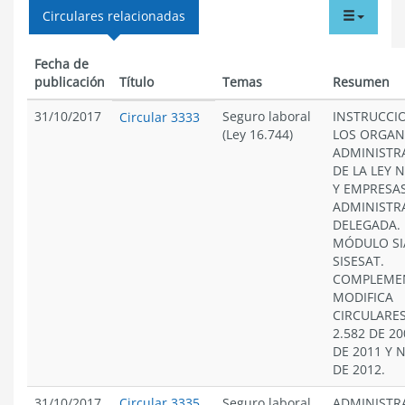
tabdr
Circulares relacionadas
menu
Fecha de
publicación
Título
Temas
Resumen
31/10/2017
Seguro laboral
INSTRUCCI
Circular 3333
(Ley 16.744)
LOS ORGAN
ADMINISTR
DE LA LEY N
Y EMPRESA
ADMINISTR
DELEGADA.
MÓDULO SI
SISESAT.
COMPLEME
MODIFICA
CIRCULARES
2.582 DE 20
DE 2011 Y N
DE 2012.
31/10/2017
Circular 3335
Seguro laboral
ADMINISTR