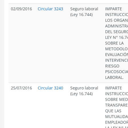
02/09/2016
Circular 3243
Seguro laboral
IMPARTE
(Ley 16.744)
INSTRUCCI
LOS ORGAN
ADMINISTR
DEL SEGURO
LEY N° 16.7
SOBRE LA
METODOLOG
EVALUACIÓ
INTERVENC
RIESGO
PSICOSOCIA
LABORAL.
25/07/2016
Circular 3240
Seguro laboral
IMPARTE
(Ley 16.744)
INSTRUCCI
SOBRE MED
TRANSPARE
QUE LAS
MUTUALIDA
EMPLEADOR
LA LEY N° 1