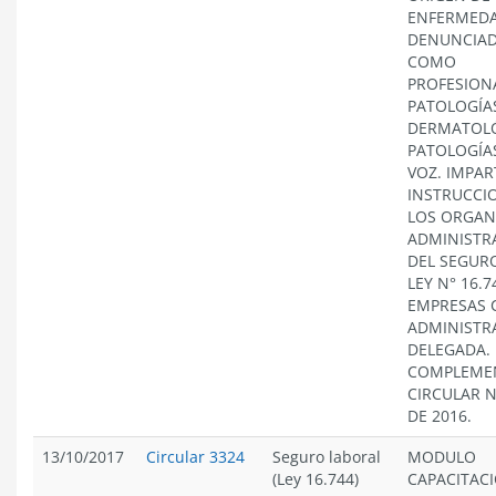
ENFERMED
DENUNCIA
COMO
PROFESION
PATOLOGÍA
DERMATOLÓ
PATOLOGÍAS
VOZ. IMPAR
INSTRUCCI
LOS ORGAN
ADMINISTR
DEL SEGURO
LEY N° 16.7
EMPRESAS 
ADMINISTR
DELEGADA.
COMPLEME
CIRCULAR N
DE 2016.
13/10/2017
Circular 3324
Seguro laboral
MODULO
(Ley 16.744)
CAPACITAC