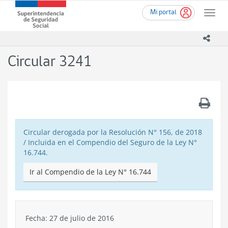
Ir
Superintendencia
Mi portal
al
Toggle
de
contenido
naviga
Seguridad
principal
icono
Social
(SUSESO)
Circular 3241
-
Gobierno
de
Chile
.
Circular derogada por la Resolución N° 156, de 2018
/ Incluida en el Compendio del Seguro de la Ley N°
16.744.
Ir al Compendio de la Ley N° 16.744
Fecha: 27 de julio de 2016