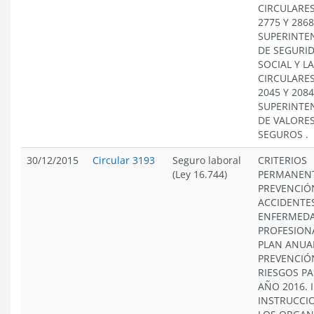
CIRCULARES
2775 Y 2868
SUPERINTE
DE SEGURI
SOCIAL Y L
CIRCULARES
2045 Y 2084
SUPERINTE
DE VALORES
SEGUROS .
30/12/2015
Circular 3193
Seguro laboral
CRITERIOS
(Ley 16.744)
PERMANENT
PREVENCIÓ
ACCIDENTES
ENFERMED
PROFESION
PLAN ANUA
PREVENCIÓ
RIESGOS PA
AÑO 2016. 
INSTRUCCI