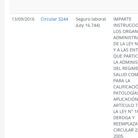
13/09/2016
Circular 3244
Seguro laboral
IMPARTE
(Ley 16.744)
INSTRUCCI
LOS ORGAN
ADMINISTR
DE LA LEY N
Y A LAS EN
QUE PARTIC
LA ADMINI
DEL REGIM
SALUD CO
PARA LA
CALIFICACI
PATOLOGÍA
APLICACIÓN
ARTÍCULO 7
LA LEY N° 1
DEROGA Y
REEMPLAZA
CIRCULAR 2
2005.