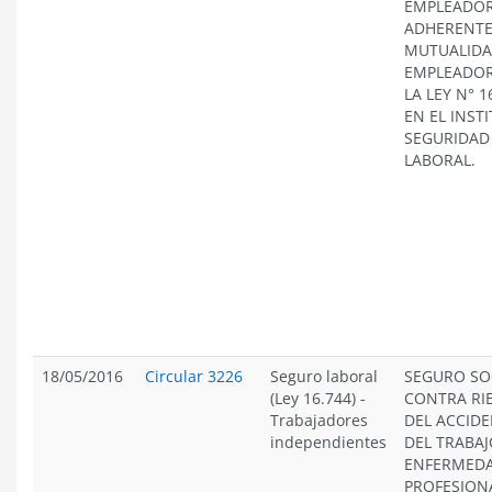
EMPLEADO
ADHERENTE
MUTUALIDA
EMPLEADOR
LA LEY N° 1
EN EL INST
SEGURIDAD
LABORAL.
18/05/2016
Circular 3226
Seguro laboral
SEGURO SO
(Ley 16.744)
-
CONTRA RI
Trabajadores
DEL ACCID
independientes
DEL TRABAJ
ENFERMED
PROFESION