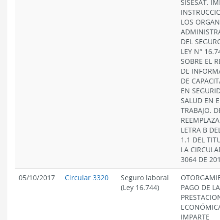
SISESAT. I
INSTRUCCI
LOS ORGAN
ADMINISTR
DEL SEGURO
LEY N° 16.7
SOBRE EL R
DE INFORM
DE CAPACI
EN SEGURI
SALUD EN E
TRABAJO. D
REEMPLAZA
LETRA B DE
1.1 DEL TIT
LA CIRCULA
3064 DE 20
05/10/2017
Circular 3320
Seguro laboral
OTORGAMI
(Ley 16.744)
PAGO DE LA
PRESTACIO
ECONÓMICA
IMPARTE