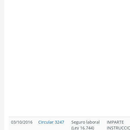
03/10/2016
Circular 3247
Seguro laboral
IMPARTE
(Ley 16.744)
INSTRUCCI