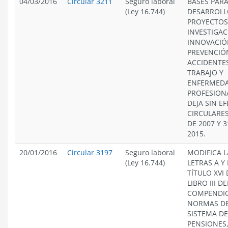
04/03/2016
Circular 3211
Seguro laboral
BASES PARA
(Ley 16.744)
DESARROLL
PROYECTOS
INVESTIGAC
INNOVACIÓ
PREVENCIÓ
ACCIDENTE
TRABAJO Y
ENFERMED
PROFESION
DEJA SIN E
CIRCULARES
DE 2007 Y 
2015.
20/01/2016
Circular 3197
Seguro laboral
MODIFICA L
(Ley 16.744)
LETRAS A Y 
TÍTULO XVI 
LIBRO III DE
COMPENDI
NORMAS D
SISTEMA DE
PENSIONES,