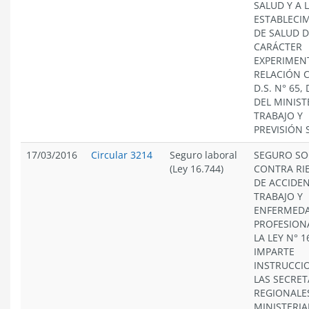
SALUD Y A 
ESTABLECI
DE SALUD D
CARÁCTER
EXPERIMENT
RELACIÓN 
D.S. N° 65, 
DEL MINIST
TRABAJO Y
PREVISIÓN 
17/03/2016
Circular 3214
Seguro laboral
SEGURO SO
(Ley 16.744)
CONTRA RI
DE ACCIDEN
TRABAJO Y
ENFERMED
PROFESION
LA LEY N° 1
IMPARTE
INSTRUCCI
LAS SECRET
REGIONALE
MINISTERIA