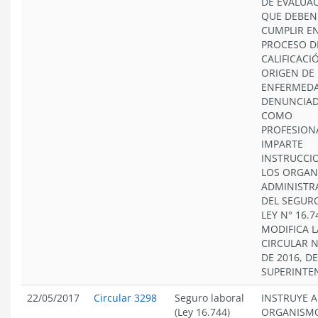
DE EVALUA
QUE DEBEN
CUMPLIR EN
PROCESO D
CALIFICACI
ORIGEN DE 
ENFERMED
DENUNCIA
COMO
PROFESION
IMPARTE
INSTRUCCI
LOS ORGAN
ADMINISTR
DEL SEGURO
LEY N° 16.7
MODIFICA L
CIRCULAR N
DE 2016, D
SUPERINTE
22/05/2017
Circular 3298
Seguro laboral
INSTRUYE A
(Ley 16.744)
ORGANISM