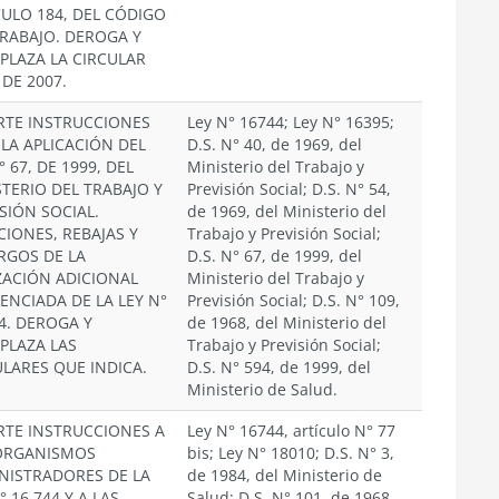
CULO 184, DEL CÓDIGO
TRABAJO. DEROGA Y
PLAZA LA CIRCULAR
 DE 2007.
RTE INSTRUCCIONES
Ley N° 16744; Ley N° 16395;
 LA APLICACIÓN DEL
D.S. N° 40, de 1969, del
° 67, DE 1999, DEL
Ministerio del Trabajo y
STERIO DEL TRABAJO Y
Previsión Social; D.S. N° 54,
SIÓN SOCIAL.
de 1969, del Ministerio del
CIONES, REBAJAS Y
Trabajo y Previsión Social;
RGOS DE LA
D.S. N° 67, de 1999, del
ZACIÓN ADICIONAL
Ministerio del Trabajo y
ENCIADA DE LA LEY N°
Previsión Social; D.S. N° 109,
4. DEROGA Y
de 1968, del Ministerio del
PLAZA LAS
Trabajo y Previsión Social;
ULARES QUE INDICA.
D.S. N° 594, de 1999, del
Ministerio de Salud.
RTE INSTRUCCIONES A
Ley N° 16744, artículo N° 77
ORGANISMOS
bis; Ley N° 18010; D.S. N° 3,
NISTRADORES DE LA
de 1984, del Ministerio de
° 16.744 Y A LAS
Salud; D.S. N° 101, de 1968,