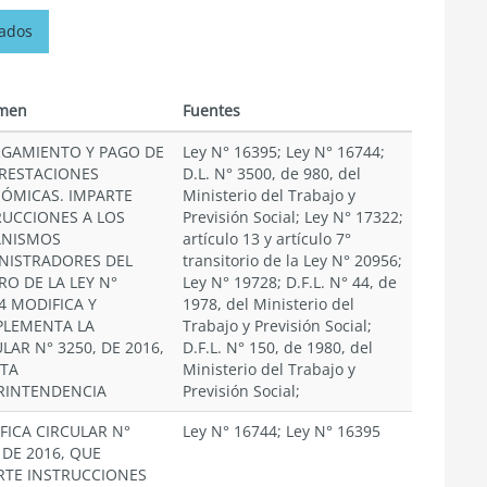
nados
men
Fuentes
GAMIENTO Y PAGO DE
Ley N° 16395; Ley N° 16744;
PRESTACIONES
D.L. N° 3500, de 980, del
ÓMICAS. IMPARTE
Ministerio del Trabajo y
RUCCIONES A LOS
Previsión Social; Ley N° 17322;
NISMOS
artículo 13 y artículo 7°
NISTRADORES DEL
transitorio de la Ley N° 20956;
RO DE LA LEY N°
Ley N° 19728; D.F.L. N° 44, de
4 MODIFICA Y
1978, del Ministerio del
LEMENTA LA
Trabajo y Previsión Social;
LAR N° 3250, DE 2016,
D.F.L. N° 150, de 1980, del
STA
Ministerio del Trabajo y
RINTENDENCIA
Previsión Social;
FICA CIRCULAR N°
Ley N° 16744; Ley N° 16395
 DE 2016, QUE
RTE INSTRUCCIONES