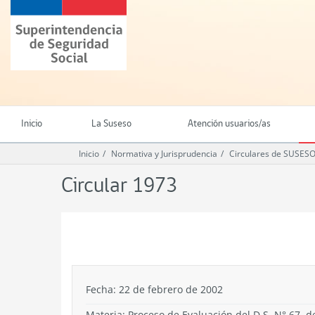
Ir
Superintendencia
al
de
contenido
Seguridad
principal
Social
(SUSESO)
-
Gobierno
de
Inicio
La Suseso
Atención usuarios/as
Chile
Inicio
Normativa y Jurisprudencia
Circulares de SUSES
Circular 1973
.
Fecha: 22 de febrero de 2002
Materia: Proceso de Evaluación del D.S. N° 67, de