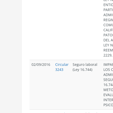
ENTI
PART
ADMI
REGI
COMÚ
CALI
PATO
DEL A
LEY N
REEM
2229,
02/09/2016
Circular
Seguro laboral
IMPA
3243
(Ley 16.744)
LOS 
ADMI
SEGU
16.74
METO
EVAL
INTE
PSIC