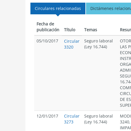
Circulares relacionadas
Dictámenes relacio
Fecha de
publicación
Título
Temas
Resu
05/10/2017
Seguro laboral
OTOR
Circular
(Ley 16.744)
LAS 
3320
ECON
INST
ORGA
ADMI
SEGU
16.74
COMP
CIRCU
DE E
SUPE
12/01/2017
Circular
Seguro laboral
MODI
3273
(Ley 16.744)
3240,
IMPA