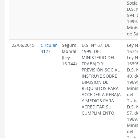
Socia
D.S. 
594, 
1999,
Minis
de Sa
22/06/2015
Circular
Seguro
D.S. N° 67, DE
Ley N
3127
laboral
1999, DEL
1674
(Ley
MINISTERIO DEL
Ley N
16.744)
TRABAJO Y
1639
PREVISIÓN SOCIAL.
D.S. 
INSTRUYE SOBRE
40, d
DIFUSIÓN DE
1969;
REQUISITOS PARA
Minis
ACCEDER A REBAJA
del
Y MEDIOS PARA
Traba
ACREDITAR SU
D.S. 
CUMPLIMIENTO.
57, d
1969,
Minis
del
Traba