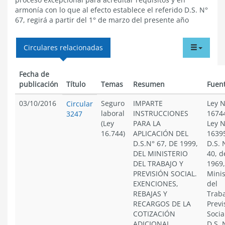
armonía con lo que al efecto establece el referido D.S. N°
67, regirá a partir del 1° de marzo del presente año
tabdr
Circulares relacionadas
menu
Fecha de
publicación
Título
Temas
Resumen
Fuen
03/10/2016
Seguro
IMPARTE
Ley N
Circular
laboral
INSTRUCCIONES
1674
3247
(Ley
PARA LA
Ley N
16.744)
APLICACIÓN DEL
1639
D.S.N° 67, DE 1999,
D.S. 
DEL MINISTERIO
40, d
DEL TRABAJO Y
1969,
PREVISIÓN SOCIAL.
Minis
EXENCIONES,
del
REBAJAS Y
Traba
RECARGOS DE LA
Previ
COTIZACIÓN
Socia
ADICIONAL
D.S. 