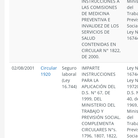
INSTRUCCIONES A
Minis
LAS COMISIONES
del
DE MEDICINA
Traba
PREVENTIVA E
Previ
INVALIDEZ DE LOS
Socia
SERVICIOS DE
Ley N
SALUD
1674
CONTENIDAS EN
CIRCULAR N° 1822,
DE 2000.
02/08/2001
Circular
Seguro
IMPARTE
Ley N
1920
laboral
INSTRUCCIONES
1674
(Ley
PARA LA
Ley N
16.744)
APLICACIÓN DEL
1972
D.S. N° 67, DE
D.S. 
1999, DEL
40, d
MINISTERIO DEL
1969,
TRABAJO Y
Minis
PREVISIÓN SOCIAL.
del
COMPLEMENTA
Traba
CIRCULARES N°s.
Previ
1796, 1807, 1822,
Socia