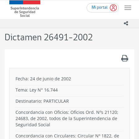
Ir
Superintendencia
Mi portal
al
Toggle
de
contenido
naviga
Seguridad
principal
icono
Social
(SUSESO)
Dictamen 26491-2002
-
Gobierno
de
.
Chile
Fecha: 24 de junio de 2002
Tema:
Ley N° 16.744
Destinatario: PARTICULAR
Concordancia con Oficios: Oficios Ord. Nºs 21120;
24683, de 2002, todos de la Superintendencia de
Seguridad Social
Concordancia con Circulares: Circular Nº 1822, de