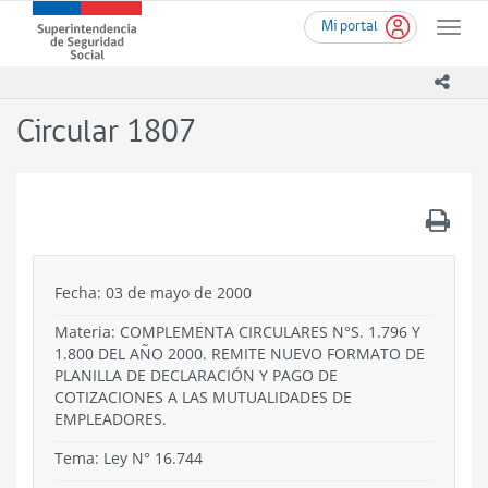
Ir
Superintendencia
Mi portal
al
Toggle
de
contenido
naviga
Seguridad
principal
icono
Social
(SUSESO)
Circular 1807
-
Gobierno
de
Chile
.
Fecha: 03 de mayo de 2000
Materia: COMPLEMENTA CIRCULARES N°S. 1.796 Y
1.800 DEL AÑO 2000. REMITE NUEVO FORMATO DE
PLANILLA DE DECLARACIÓN Y PAGO DE
COTIZACIONES A LAS MUTUALIDADES DE
EMPLEADORES.
Tema:
Ley N° 16.744