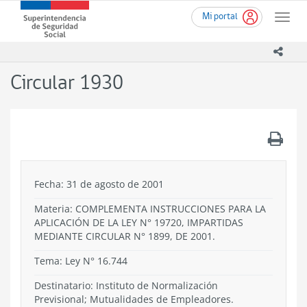
Ir
Superintendencia
Mi portal
al
Toggle
de
contenido
naviga
Seguridad
principal
icono
Social
(SUSESO)
Circular 1930
-
Gobierno
de
Chile
.
Fecha: 31 de agosto de 2001
Materia: COMPLEMENTA INSTRUCCIONES PARA LA
APLICACIÓN DE LA LEY N° 19720, IMPARTIDAS
MEDIANTE CIRCULAR N° 1899, DE 2001.
Tema:
Ley N° 16.744
Destinatario: Instituto de Normalización
Previsional; Mutualidades de Empleadores.