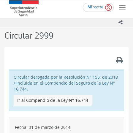
Ir
Superintendencia
Mi portal
al
Toggle
de
contenido
naviga
Seguridad
principal
icono
Social
(SUSESO)
Circular 2999
-
Gobierno
de
Chile
.
Circular derogada por la Resolución N° 156, de 2018
/ Incluida en el Compendio del Seguro de la Ley N°
16.744.
Ir al Compendio de la Ley N° 16.744
Fecha: 31 de marzo de 2014