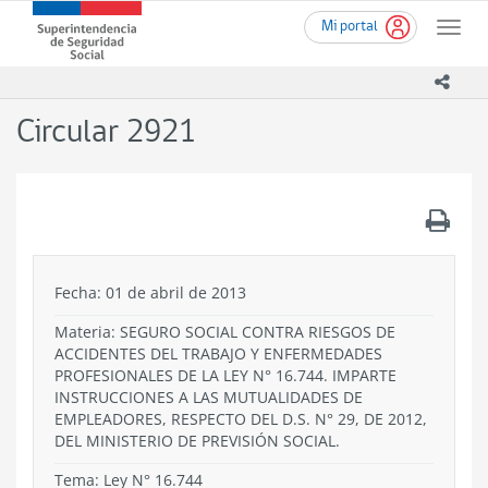
Ir
Superintendencia
Mi portal
al
Toggle
de
contenido
naviga
Seguridad
principal
icono
Social
(SUSESO)
Circular 2921
-
Gobierno
de
Chile
.
Fecha: 01 de abril de 2013
Materia: SEGURO SOCIAL CONTRA RIESGOS DE
ACCIDENTES DEL TRABAJO Y ENFERMEDADES
PROFESIONALES DE LA LEY N° 16.744. IMPARTE
INSTRUCCIONES A LAS MUTUALIDADES DE
EMPLEADORES, RESPECTO DEL D.S. N° 29, DE 2012,
DEL MINISTERIO DE PREVISIÓN SOCIAL.
Tema:
Ley N° 16.744