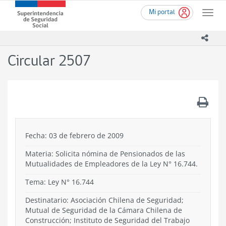
Ir
Superintendencia
Mi portal
al
Toggle
de
contenido
naviga
Seguridad
principal
icono
Social
(SUSESO)
Circular 2507
-
Gobierno
de
Chile
.
Fecha: 03 de febrero de 2009
Materia: Solicita nómina de Pensionados de las
Mutualidades de Empleadores de la Ley N° 16.744.
Tema:
Ley N° 16.744
Destinatario: Asociación Chilena de Seguridad;
Mutual de Seguridad de la Cámara Chilena de
Construcción; Instituto de Seguridad del Trabajo