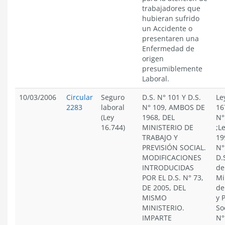
trabajadores que
hubieran sufrido
un Accidente o
presentaren una
Enfermedad de
origen
presumiblemente
Laboral.
10/03/2006
Circular
Seguro
D.S. N° 101 Y D.S.
Le
2283
laboral
N° 109, AMBOS DE
16
(Ley
1968, DEL
N°
16.744)
MINISTERIO DE
;L
TRABAJO Y
19
PREVISIÓN SOCIAL.
N°
MODIFICACIONES
D.
INTRODUCIDAS
de
POR EL D.S. N° 73,
Mi
DE 2005, DEL
de
MISMO
y 
MINISTERIO.
So
IMPARTE
N°