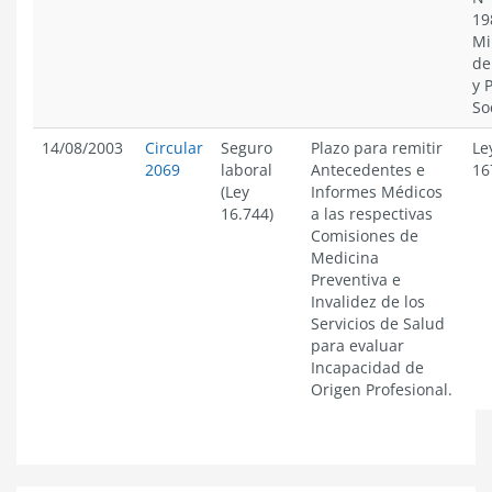
19
Mi
de
y 
So
14/08/2003
Circular
Seguro
Plazo para remitir
Le
2069
laboral
Antecedentes e
16
(Ley
Informes Médicos
16.744)
a las respectivas
Comisiones de
Medicina
Preventiva e
Invalidez de los
Servicios de Salud
para evaluar
Incapacidad de
Origen Profesional.