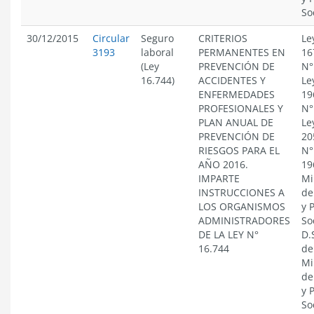
So
30/12/2015
Circular
Seguro
CRITERIOS
Le
3193
laboral
PERMANENTES EN
16
(Ley
PREVENCIÓN DE
N°
16.744)
ACCIDENTES Y
Le
ENFERMEDADES
19
PROFESIONALES Y
N°
PLAN ANUAL DE
Le
PREVENCIÓN DE
20
RIESGOS PARA EL
N°
AÑO 2016.
19
IMPARTE
Mi
INSTRUCCIONES A
de
LOS ORGANISMOS
y 
ADMINISTRADORES
So
DE LA LEY N°
D.
16.744
de
Mi
de
y 
So