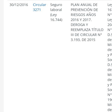
30/12/2016
Circular
Seguro
PLAN ANUAL DE
Le
3271
laboral
PREVENCIÓN DE
16
(Ley
RIESGOS AÑOS
N°
16.744)
2016 Y 2017.
Le
DEROGA Y
20
REEMPLAZA TÍTULO
N°
III DE CIRCULAR N°
D.
3.193, DE 2015
de
Mi
de
y 
So
D.
de
Mi
de
y 
So
N°
19
Mi
de