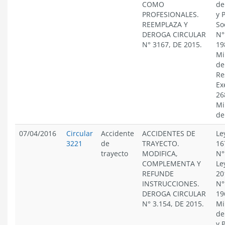
COMO
de
PROFESIONALES.
y 
REEMPLAZA Y
So
DEROGA CIRCULAR
N°
N° 3167, DE 2015.
19
Mi
de
Re
Ex
26
Mi
de
07/04/2016
Circular
Accidente
ACCIDENTES DE
Le
3221
de
TRAYECTO.
16
trayecto
MODIFICA,
N°
COMPLEMENTA Y
Le
REFUNDE
20
INSTRUCCIONES.
N°
DEROGA CIRCULAR
19
N° 3.154, DE 2015.
Mi
de
y 