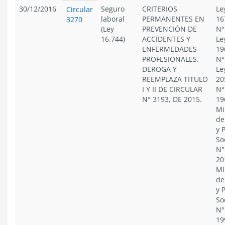
30/12/2016
Seguro
CRITERIOS
Le
Circular
laboral
PERMANENTES EN
16
3270
(Ley
PREVENCIÓN DE
N°
16.744)
ACCIDENTES Y
Le
ENFERMEDADES
19
PROFESIONALES.
N°
DEROGA Y
Le
REEMPLAZA TITULO
20
I Y II DE CIRCULAR
N°
N° 3193, DE 2015.
19
Mi
de
y 
So
N°
20
Mi
de
y 
So
N°
19