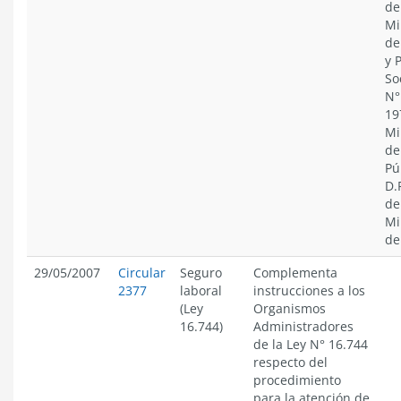
de
Mi
de
y 
Soc
N°
19
Mi
de
Pú
D.
de
Mi
de
29/05/2007
Circular
Seguro
Complementa
2377
laboral
instrucciones a los
(Ley
Organismos
16.744)
Administradores
de la Ley N° 16.744
respecto del
procedimiento
para la atención de