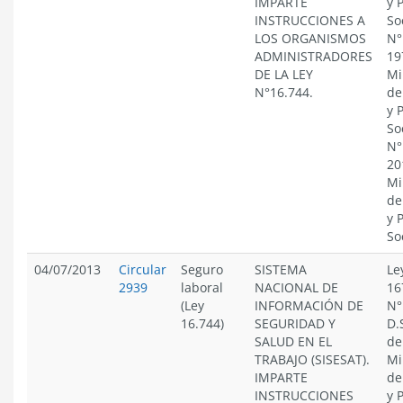
IMPARTE
y 
INSTRUCCIONES A
So
LOS ORGANISMOS
N°
ADMINISTRADORES
19
DE LA LEY
Mi
N°16.744.
de
y 
So
N°
20
Mi
de
y 
So
04/07/2013
Circular
Seguro
SISTEMA
Le
2939
laboral
NACIONAL DE
16
(Ley
INFORMACIÓN DE
N°
16.744)
SEGURIDAD Y
D.
SALUD EN EL
de
TRABAJO (SISESAT).
Mi
IMPARTE
de
INSTRUCCIONES
y 