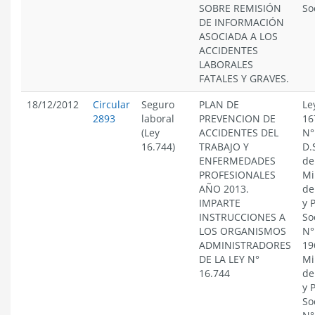
SOBRE REMISIÓN
So
DE INFORMACIÓN
ASOCIADA A LOS
ACCIDENTES
LABORALES
FATALES Y GRAVES.
18/12/2012
Circular
Seguro
PLAN DE
Le
2893
laboral
PREVENCION DE
16
(Ley
ACCIDENTES DEL
N°
16.744)
TRABAJO Y
D.
ENFERMEDADES
de
PROFESIONALES
Mi
AÑO 2013.
de
IMPARTE
y 
INSTRUCCIONES A
So
LOS ORGANISMOS
N°
ADMINISTRADORES
19
DE LA LEY N°
Mi
16.744
de
y 
So