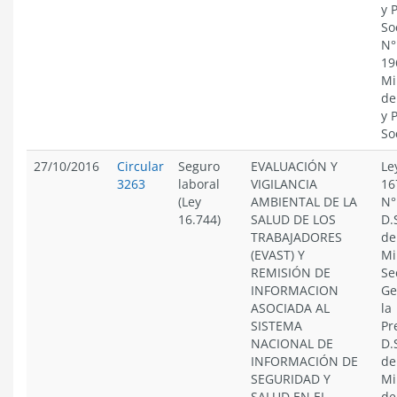
y 
So
N°
19
Mi
de
y 
So
27/10/2016
Circular
Seguro
EVALUACIÓN Y
Le
3263
laboral
VIGILANCIA
16
(Ley
AMBIENTAL DE LA
N°
16.744)
SALUD DE LOS
D.
TRABAJADORES
de
(EVAST) Y
Mi
REMISIÓN DE
Se
INFORMACION
Ge
ASOCIADA AL
la
SISTEMA
Pr
NACIONAL DE
D.
INFORMACIÓN DE
de
SEGURIDAD Y
Mi
SALUD EN EL
de