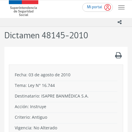
Ir
Superintendencia
Mi portal
al
Toggle
de
contenido
naviga
Seguridad
principal
icono
Social
(SUSESO)
Dictamen 48145-2010
-
Gobierno
de
.
Chile
Fecha: 03 de agosto de 2010
Tema:
Ley N° 16.744
Destinatario: ISAPRE BANMÉDICA S.A.
Acción:
Instruye
Criterio:
Antiguo
Vigencia:
No Alterado