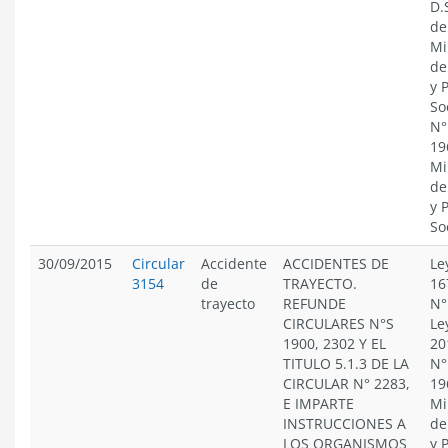
D.
de
Mi
de
y 
So
N°
19
Mi
de
y 
So
30/09/2015
Circular
Accidente
ACCIDENTES DE
Le
3154
de
TRAYECTO.
16
trayecto
REFUNDE
N°
CIRCULARES N°S
Le
1900, 2302 Y EL
20
TITULO 5.1.3 DE LA
N°
CIRCULAR N° 2283,
19
E IMPARTE
Mi
INSTRUCCIONES A
de
LOS ORGANISMOS
y 