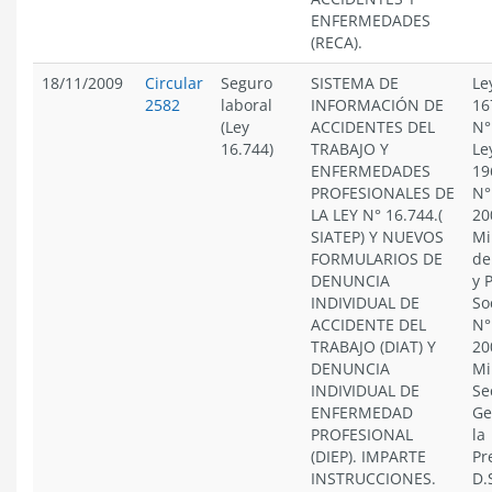
ENFERMEDADES
(RECA).
18/11/2009
Circular
Seguro
SISTEMA DE
Le
2582
laboral
INFORMACIÓN DE
16
(Ley
ACCIDENTES DEL
N°
16.744)
TRABAJO Y
Le
ENFERMEDADES
19
PROFESIONALES DE
N°
LA LEY N° 16.744.(
20
SIATEP) Y NUEVOS
Mi
FORMULARIOS DE
de
DENUNCIA
y 
INDIVIDUAL DE
So
ACCIDENTE DEL
N°
TRABAJO (DIAT) Y
20
DENUNCIA
Mi
INDIVIDUAL DE
Se
ENFERMEDAD
Ge
PROFESIONAL
la
(DIEP). IMPARTE
Pr
INSTRUCCIONES.
D.