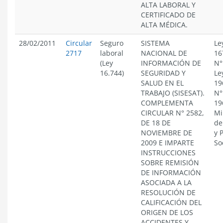
ALTA LABORAL Y
CERTIFICADO DE
ALTA MÉDICA.
28/02/2011
Circular
Seguro
SISTEMA
Le
2717
laboral
NACIONAL DE
16
(Ley
INFORMACIÓN DE
N°
16.744)
SEGURIDAD Y
Le
SALUD EN EL
19
TRABAJO (SISESAT).
N°
COMPLEMENTA
19
CIRCULAR N° 2582,
Mi
DE 18 DE
de
NOVIEMBRE DE
y 
2009 E IMPARTE
So
INSTRUCCIONES
SOBRE REMISIÓN
DE INFORMACIÓN
ASOCIADA A LA
RESOLUCIÓN DE
CALIFICACIÓN DEL
ORIGEN DE LOS
ACCIDENTES Y