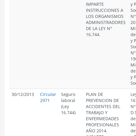
IMPARTE
y 
INSTRUCCIONES A
So
LOS ORGANISMOS
N°
ADMINISTRADORES
20
DE LA LEY N°
Mi
16.744.
de
y 
So
N°
19
Mi
de
y 
So
30/12/2013
Circular
Seguro
PLAN DE
Le
2971
laboral
PREVENCION DE
16
(Ley
ACCIDENTES DEL
N°
16.744)
TRABAJO Y
D.
ENFERMEDADES
de
PROFESIONALES
Mi
AÑO 2014.
de