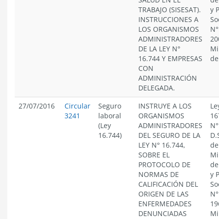
TRABAJO (SISESAT).
y 
INSTRUCCIONES A
So
LOS ORGANISMOS
N°
ADMINISTRADORES
20
DE LA LEY N°
Mi
16.744 Y EMPRESAS
de
CON
ADMINISTRACIÓN
DELEGADA.
27/07/2016
Circular
Seguro
INSTRUYE A LOS
Le
3241
laboral
ORGANISMOS
16
(Ley
ADMINISTRADORES
N°
16.744)
DEL SEGURO DE LA
D.
LEY N° 16.744,
de
SOBRE EL
Mi
PROTOCOLO DE
de
NORMAS DE
y 
CALIFICACIÓN DEL
So
ORIGEN DE LAS
N°
ENFERMEDADES
19
DENUNCIADAS
Mi