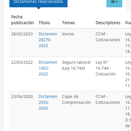
tabdr
Dictámenes relacionados
menu
Fecha
publicación
Título
Temas
Descriptores
Fu
28/02/2023
Dictamen
Varios
CCAF
-
Le
28270-
Cotizaciones
16
2023
17
18
22/03/2022
Dictamen
Seguro laboral
Ley N°
Le
1062-
(Ley 16.744)
16.744
-
16
2022
Cotización
16
21
17
23/06/2020
Dictamen
Cajas de
CCAF
-
Le
2055-
Compensación
Cotizaciones
16
2020
17
18
D.S
de