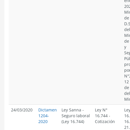
en
20
Mi
de
D.
de
Mi
de 
y
Se
Púb
pr
por
N°
12
de
del
Min
24/03/2020
Dictamen
Ley Sanna
-
Ley N°
Le
1204-
Seguro laboral
16.744
-
16
2020
(Ley 16.744)
Cotización
16
21