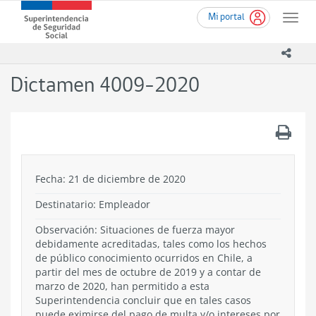
Ir
Superintendencia
Mi portal
al
Toggle
de
contenido
naviga
Seguridad
principal
icono
Social
(SUSESO)
Dictamen 4009-2020
-
Gobierno
de
.
Chile
Fecha: 21 de diciembre de 2020
Destinatario: Empleador
Observación: Situaciones de fuerza mayor
debidamente acreditadas, tales como los hechos
de público conocimiento ocurridos en Chile, a
partir del mes de octubre de 2019 y a contar de
marzo de 2020, han permitido a esta
Superintendencia concluir que en tales casos
puede eximirse del pago de multa y/o intereses por