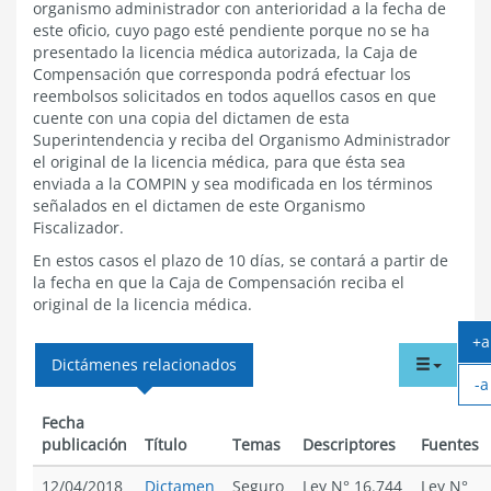
organismo administrador con anterioridad a la fecha de
este oficio, cuyo pago esté pendiente porque no se ha
presentado la licencia médica autorizada, la Caja de
Compensación que corresponda podrá efectuar los
reembolsos solicitados en todos aquellos casos en que
cuente con una copia del dictamen de esta
Superintendencia y reciba del Organismo Administrador
el original de la licencia médica, para que ésta sea
enviada a la COMPIN y sea modificada en los términos
señalados en el dictamen de este Organismo
Fiscalizador.
En estos casos el plazo de 10 días, se contará a partir de
la fecha en que la Caja de Compensación reciba el
original de la licencia médica.
+a
A
tabdr
Dictámenes relacionados
-a
t
menu
A
Fecha
t
publicación
Título
Temas
Descriptores
Fuentes
12/04/2018
Dictamen
Seguro
Ley N° 16.744
Ley N°