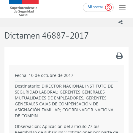
Ir
Superintendencia
Mi portal
al
Toggle
de
contenido
naviga
Seguridad
principal
icono
Social
(SUSESO)
Dictamen 46887-2017
-
Gobierno
de
.
Chile
Fecha: 10 de octubre de 2017
Destinatario: DIRECTOR NACIONAL INSTITUTO DE
SEGURIDAD LABORAL; GERENTES GENERALES
MUTUALIDADES DE EMPLEADORES; GERENTES
GENERALES CAJAS DE COMPENSACIÓN DE
ASIGNACIÓN FAMILIAR; COORDINADOR NACIONAL
DE COMPIN
Observación: Aplicación del artículo 77 bis.
Reembolso de subsidios y cotizaciones por parte de