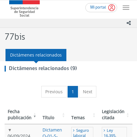
Ir
Superintendencia
Mi portal
al
Toggle
de
contenido
naviga
Seguridad
principal
ico
Social
(SUSESO)
77bis
-
Gobierno
de
Dictámenes relacionados
Chile
Dictámenes relacionados (9)
Previous
1
Next
Fecha
Legislación
publicación
Título
Temas
citada
Dictamen
Seguro
Ley
06/09/2024
O-01-S-
laboral
16.395,