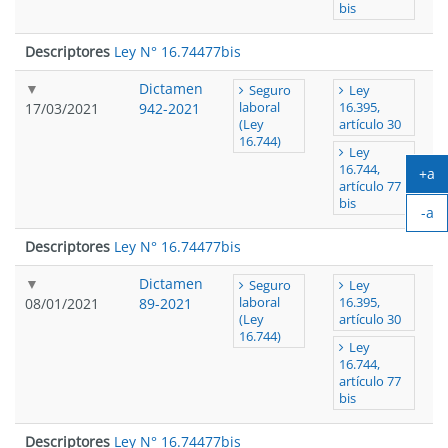
bis
Descriptores
Ley N° 16.744
77bis
Dictamen
Seguro
Ley
17/03/2021
942-2021
laboral
16.395,
(Ley
artículo 30
16.744)
Ley
16.744,
+a
artículo 77
Ag
bis
-a
tex
Ach
Descriptores
Ley N° 16.744
77bis
tex
Dictamen
Seguro
Ley
08/01/2021
89-2021
laboral
16.395,
(Ley
artículo 30
16.744)
Ley
16.744,
artículo 77
bis
Descriptores
Ley N° 16.744
77bis