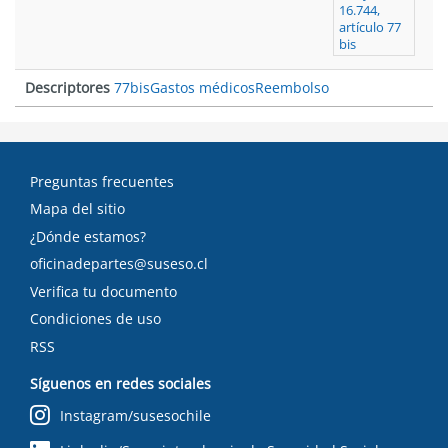
16.744,
artículo 77
bis
Descriptores
77bis
Gastos médicos
Reembolso
Preguntas frecuentes
Mapa del sitio
¿Dónde estamos?
oficinadepartes@suseso.cl
Verifica tu documento
Condiciones de uso
RSS
Síguenos en redes sociales
Instagram/susesochile