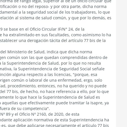
a norma de rango legal, superior al de un oficio circular que
tificación o no del reposo‐ y por otra parte, dicha norma
damental a la seguridad social de los trabajadores, lo que
lación al sistema de salud común, y que por lo demás, es
 se base en el Oficio Circular IF/N° 24, de la
e ha extralimitado en sus facultades, como asimismo lo ha
tablecer una derogación tácita del artículo 77 bis de la
, del Ministerio de Salud, indica que dicha norma
rigen común son las que quedan comprendidas dentro de
a la Superintendencia de Salud, por lo que no resulta
ativa, la Superintendencia de Seguridad Social señale
nción alguna respecto a las licencias, "porque, esa
 origen común o laboral de una enfermedad, ergo, solo
idad, procedimiento, entonces, no ha querido y no puede
el 77 bis, de hecho, no hace referencia a ello, por lo que
aramente lo que hace la Superintendencia de Salud es
a aquellas que efectivamente puede tramitar la Isapre, ya
n fuera de su competencia".
Nº 89 y el Oficio Nº 2160, de 2020, de esta
ndante aplicación normativa de esta Superintendencia ha
o es, que debe aplicarse necesariamente el artículo 77 bis