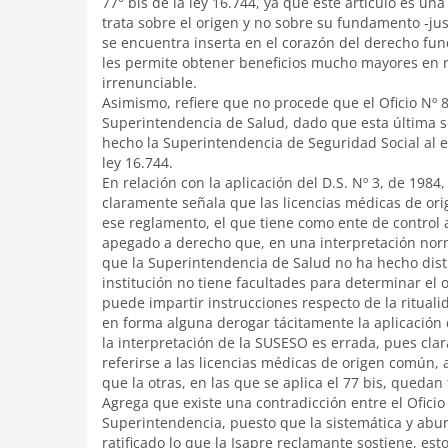
77° bis de la ley 16.744, ya que este artículo es un
trata sobre el origen y no sobre su fundamento ‐jus
se encuentra inserta en el corazón del derecho fun
les permite obtener beneficios mucho mayores en re
irrenunciable.
Asimismo, refiere que no procede que el Oficio Nº 89
Superintendencia de Salud, dado que esta última s
hecho la Superintendencia de Seguridad Social al es
ley 16.744.
En relación con la aplicación del D.S. Nº 3, de 1984
claramente señala que las licencias médicas de o
ese reglamento, el que tiene como ente de control 
apegado a derecho que, en una interpretación norm
que la Superintendencia de Salud no ha hecho disti
institución no tiene facultades para determinar el
puede impartir instrucciones respecto de la ritual
en forma alguna derogar tácitamente la aplicación d
la interpretación de la SUSESO es errada, pues cl
referirse a las licencias médicas de origen común, 
que la otras, en las que se aplica el 77 bis, queda
Agrega que existe una contradicción entre el Oficio 
Superintendencia, puesto que la sistemática y abu
ratificado lo que la Isapre reclamante sostiene, est