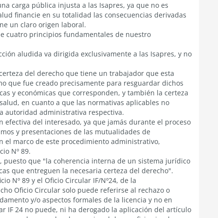
una carga pública injusta a las Isapres, ya que no es
alud financie en su totalidad las consecuencias derivadas
ene un claro origen laboral.
 de cuatro principios fundamentales de nuestro
ucción aludida va dirigida exclusivamente a las Isapres, y no
la certeza del derecho que tiene un trabajador que esta
smo que fue creado precisamente para resguardar dichos
icas y económicas que corresponden, y también la certeza
 salud, en cuanto a que las normativas aplicables no
a autoridad administrativa respectiva.
ón efectiva del interesado, ya que jamás durante el proceso
lamos y presentaciones de las mutualidades de
 el marco de este procedimiento administrativo,
cio Nº 89.
o, puesto que "la coherencia interna de un sistema jurídico
icas que entreguen la necesaria certeza del derecho".
io Nº 89 y el Oficio Circular IF/Nº24, de la
cho Oficio Circular solo puede referirse al rechazo o
ndamento y/o aspectos formales de la licencia y no en
lar IF 24 no puede, ni ha derogado la aplicación del artículo