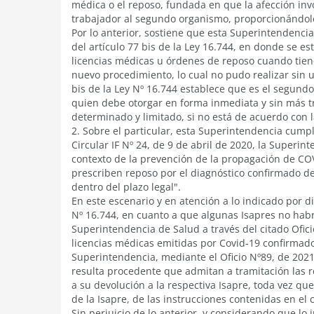
médica o el reposo, fundada en que la afección invoc
trabajador al segundo organismo, proporcionándol
Por lo anterior, sostiene que esta Superintendencia
del artículo 77 bis de la Ley 16.744, en donde se e
licencias médicas u órdenes de reposo cuando tien
nuevo procedimiento, lo cual no pudo realizar sin un
bis de la Ley Nº 16.744 establece que es el segund
quien debe otorgar en forma inmediata y sin más tr
determinado y limitado, si no está de acuerdo con la
2. Sobre el particular, esta Superintendencia cump
Circular IF Nº 24, de 9 de abril de 2020, la Superin
contexto de la prevención de la propagación de CO
prescriben reposo por el diagnóstico confirmado de
dentro del plazo legal".
En este escenario y en atención a lo indicado por 
Nº 16.744, en cuanto a que algunas Isapres no habr
Superintendencia de Salud a través del citado Ofici
licencias médicas emitidas por Covid-19 confirmado,
Superintendencia, mediante el Oficio Nº89, de 202
resulta procedente que admitan a tramitación las 
a su devolución a la respectiva Isapre, toda vez q
de la Isapre, de las instrucciones contenidas en el c
Sin perjuicio de lo anterior, y considerando que lo