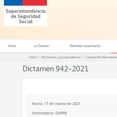
Ir
Superintendencia
al
de
contenido
Seguridad
principal
Social
(SUSESO)
-
Gobierno
de
Inicio
La Suseso
Atención usuarios/as
Chile
Inicio
Normativa y Jurisprudencia
Compendio Normativo
Dictamen 942-2021
.
Fecha: 17 de marzo de 2021
Destinatario: ISAPRE