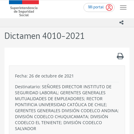
Ir
Superintendencia
Mi portal
al
Toggle
de
contenido
naviga
Seguridad
principal
icono
Social
(SUSESO)
Dictamen 4010-2021
-
Gobierno
de
.
Chile
Fecha: 26 de octubre de 2021
Destinatario: SEÑORES DIRECTOR INSTITUTO DE
SEGURIDAD LABORAL; GERENTES GENERALES
MUTUALIDADES DE EMPLEADORES; RECTOR
PONTIFICIA UNIVERSIDAD CATÓLICA DE CHILE;
GERENTES GENERALES DIVISIÓN CODELCO ANDINA;
DIVISIÓN CODELCO CHUQUICAMATA; DIVISIÓN
CODELCO EL TENIENTE; DIVISIÓN CODELCO
SALVADOR