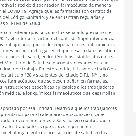
ativa la red de dispensación farmacéutica de manera
 el COVID-19. Agrega que las farmacias son centros de
 A del Código Sanitario, y se encuentran reguladas y
y las SEREMI de Salud.
le con reiterar que, tal como fue señalado previamente
021, el criterio en virtud del cual esta Superintendencia
 los trabajadores que se desempeñan en establecimientos
abores propias del lugar en el que desarrollan sus labores
estaciones de salud, en los términos establecidos en los
 del Ministerio de Salud- se encuentran expuestos a un
 lugar de trabajo. En este sentido, tal como se indicó en
os artículo 138 y siguientes del citado D.F.L. Nº 1, no
micos farmacéuticos que se desempeñan en farmacias,
s instrucciones específicas aplicables a los trabajadores
n médica, a los químicos farmacéuticos que desarrollan
aportado por esa Entidad, relativo a que los trabajadores
prioritarios para el calendario de vacunación, cabe
icado previamente por este Servicio, en cuanto a que el
able a los trabajadores que se desempeñan en
con el otorgamiento de prestaciones de salud, en los