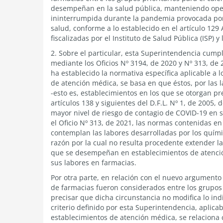
desempeñan en la salud pública, manteniendo oper
ininterrumpida durante la pandemia provocada por
salud, conforme a lo establecido en el artículo 129
fiscalizadas por el Instituto de Salud Pública (ISP) 
2. Sobre el particular, esta Superintendencia cump
mediante los Oficios Nº 3194, de 2020 y Nº 313, de 2
ha establecido la normativa específica aplicable a
de atención médica, se basa en que éstos, por las l
-esto es, establecimientos en los que se otorgan pr
artículos 138 y siguientes del D.F.L. Nº 1, de 2005,
mayor nivel de riesgo de contagio de COVID-19 en su
el Oficio Nº 313, de 2021, las normas contenidas en l
contemplan las labores desarrolladas por los quí
razón por la cual no resulta procedente extender la
que se desempeñan en establecimientos de atenció
sus labores en farmacias.
Por otra parte, en relación con el nuevo argumento 
de farmacias fueron considerados entre los grupos 
precisar que dicha circunstancia no modifica lo ind
criterio definido por esta Superintendencia, aplic
establecimientos de atención médica, se relaciona 