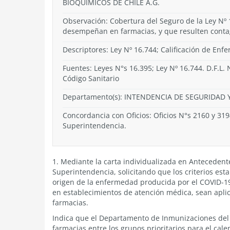
BIOQUÍMICOS DE CHILE A.G.
Observación: Cobertura del Seguro de la Ley Nº 
desempeñan en farmacias, y que resulten conta
Descriptores: Ley Nº 16.744; Calificación de Enf
Fuentes: Leyes N°s 16.395; Ley Nº 16.744. D.F.L. 
Código Sanitario
Departamento(s):
INTENDENCIA DE SEGURIDAD Y
Concordancia con Oficios: Oficios N°s 2160 y 319
Superintendencia.
1. Mediante la carta individualizada en Antecedent
Superintendencia, solicitando que los criterios est
origen de la enfermedad producida por el COVID-19
en establecimientos de atención médica, sean apl
farmacias.
Indica que el Departamento de Inmunizaciones del M
farmacias entre los grupos prioritarios para el cal