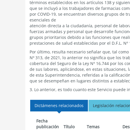
términos establecidos en los artículos 138 y siguient
que se incluyó a los trabajadores de farmacias com
por COVID-19, se encuentran diversos grupos de tr
esenciales de
atención directa a la ciudadanía, personal de labor
fuerzas armadas y personal que desarrolle funcion
grupos prioritarios debido a las funciones que rea
prestaciones de salud establecidas por el D.F.L. Nº 
Por último, resulta necesario señalar que, tal como
Nº 313, de 2021, lo anterior no significa que los 
cobertura del Seguro de la Ley Nº 16.744 por los co
de sus labores, aplicándose, en estas situaciones, l
de esta Superintendencia, referidas a la calificac
que se desempeñan en lugares distintos a estable
3. Lo anterior, es todo cuanto este Servicio puede i
Dictámenes relacionados
Legislación relaci
Fecha
publicación
Título
Temas
Des