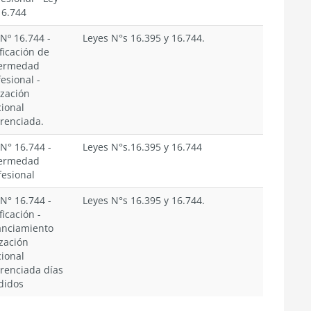
16.744
 Nº 16.744
-
Leyes N°s 16.395 y 16.744.
ficación de
ermedad
fesional
-
ización
cional
erenciada.
 N° 16.744
-
Leyes N°s.16.395 y 16.744
ermedad
fesional
 N° 16.744
-
Leyes N°s 16.395 y 16.744.
ficación
-
anciamiento
ización
cional
erenciada días
didos