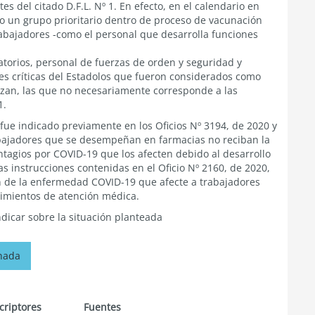
es del citado D.F.L. Nº 1. En efecto, en el calendario en
o un grupo prioritario dentro de proceso de vacunación
abajadores -como el personal que desarrolla funciones
atorios, personal de fuerzas de orden y seguridad y
es críticas del Estadolos que fueron considerados como
lizan, las que no necesariamente corresponde a las
1.
 fue indicado previamente en los Oficios Nº 3194, de 2020 y
trabajadores que se desempeñan en farmacias no reciban la
ntagios por COVID-19 que los afecten debido al desarrollo
as instrucciones contenidas en el Oficio Nº 2160, de 2020,
ión de la enfermedad COVID-19 que afecte a trabajadores
cimientos de atención médica.
ndicar sobre la situación planteada
onada
criptores
Fuentes