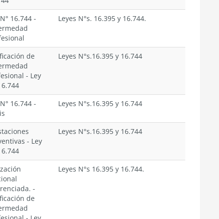
744
 N° 16.744
-
Leyes N°s. 16.395 y 16.744.
ermedad
fesional
ficación de
Leyes N°s.16.395 y 16.744
ermedad
fesional
-
Ley
16.744
 N° 16.744
-
Leyes N°s.16.395 y 16.744
is
staciones
Leyes N°s.16.395 y 16.744
ventivas
-
Ley
16.744
ización
Leyes N°s 16.395 y 16.744.
cional
erenciada.
-
ficación de
ermedad
fesional
-
Ley