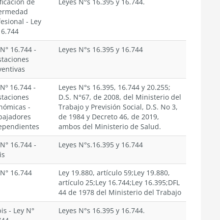
ficación de
Leyes N°s 16.395 y 16.744.
ermedad
fesional
-
Ley
16.744
 N° 16.744
-
Leyes N°s 16.395 y 16.744
staciones
ventivas
 Nº 16.744
-
Leyes N°s 16.395, 16.744 y 20.255;
staciones
D.S. N°67, de 2008, del Ministerio del
nómicas
-
Trabajo y Previsión Social, D.S. No 3,
bajadores
de 1984 y Decreto 46, de 2019,
ependientes
ambos del Ministerio de Salud.
 N° 16.744
-
Leyes N°s.16.395 y 16.744
is
 N° 16.744
Ley 19.880, artículo 59;Ley 19.880,
artículo 25;Ley 16.744;Ley 16.395;DFL
44 de 1978 del Ministerio del Trabajo
bis
-
Ley N°
Leyes N°s 16.395 y 16.744.