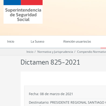
Ir
Superintendencia
al
de
contenido
Seguridad
principal
Social
(SUSESO)
-
Gobierno
de
Inicio
La Suseso
Atención usuarios/as
Chile
Inicio
Normativa y Jurisprudencia
Compendio Normativo
Dictamen 825-2021
.
Fecha: 08 de marzo de 2021
Destinatario: PRESIDENTE REGIONAL SANTIAG