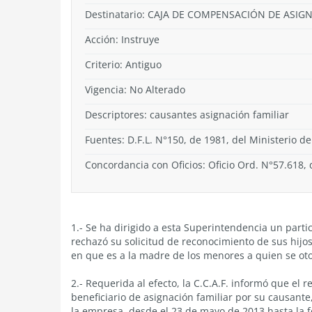
Destinatario: CAJA DE COMPENSACIÓN DE ASIG
Acción:
Instruye
Criterio:
Antiguo
Vigencia:
No Alterado
Descriptores: causantes asignación familiar
Fuentes: D.F.L. N°150, de 1981, del Ministerio de
Concordancia con Oficios: Oficio Ord. N°57.618,
1.- Se ha dirigido a esta Superintendencia un parti
rechazó su solicitud de reconocimiento de sus hij
en que es a la madre de los menores a quien se oto
2.- Requerida al efecto, la C.C.A.F. informó que el 
beneficiario de asignación familiar por su causant
la empresa, desde el 23 de mayo de 2013 hasta la f