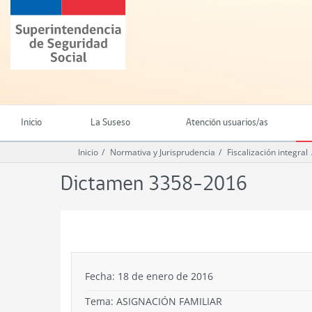
Ir
Superintendencia
al
de
contenido
Seguridad
principal
Social
(SUSESO)
-
Gobierno
de
Inicio
La Suseso
Atención usuarios/as
Chile
Inicio
Normativa y Jurisprudencia
Fiscalización integral
Dictamen 3358-2016
.
Fecha: 18 de enero de 2016
Tema:
ASIGNACIÓN FAMILIAR