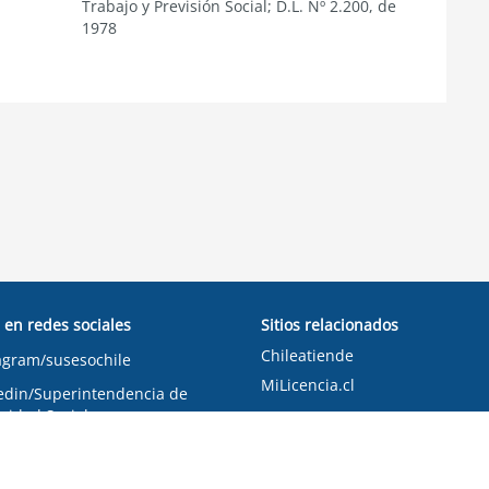
Trabajo y Previsión Social; D.L. Nº 2.200, de
1978
 en redes sociales
Sitios relacionados
Chileatiende
agram/susesochile
MiLicencia.cl
edin/Superintendencia de
ridad Social