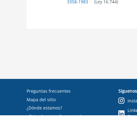
3358-1983
(Ley 16.744)
Preguntas frecuentes
Síguenos
Mapa del sitio
Inst
¿Dónde estamos?
Link
oficinadepartes@suseso.cl
Segu
Verifica tu documento
Condiciones de uso