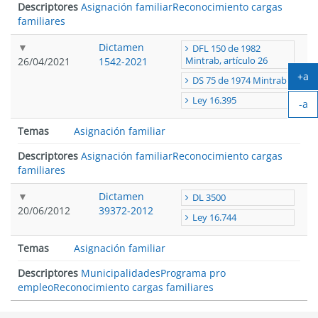
Descriptores
Asignación familiar
Reconocimiento cargas
familiares
Dictamen
DFL 150 de 1982
26/04/2021
1542-2021
Mintrab, artículo 26
+a
DS 75 de 1974 Mintrab
Ag
Ley 16.395
-a
tex
Ach
Temas
Asignación familiar
tex
Descriptores
Asignación familiar
Reconocimiento cargas
familiares
Dictamen
DL 3500
20/06/2012
39372-2012
Ley 16.744
Temas
Asignación familiar
Descriptores
Municipalidades
Programa pro
empleo
Reconocimiento cargas familiares