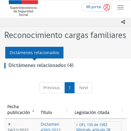
Ir
Superintendencia
Mi portal
al
Toggle
de
contenido
naviga
Seguridad
principal
ico
Social
(SUSESO)
Reconocimiento cargas familiares
-
Gobierno
de
Dictámenes relacionados
Chile
Dictámenes relacionados (4)
Previous
1
Next
Fecha
publicación
Título
Legislación citada
Dictamen
DFL 150 de 1982
24/11/2021
4393-2021
Mintrab, artículo 28