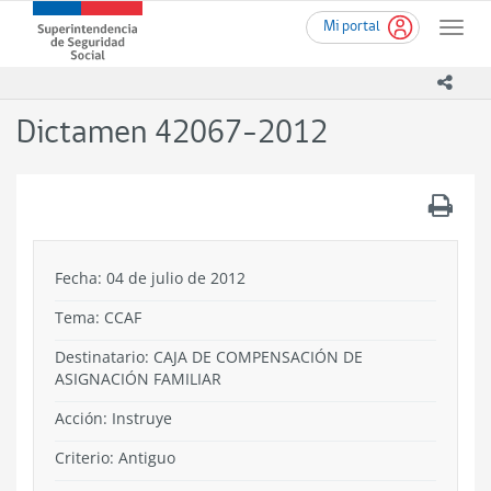
Ir
Superintendencia
Mi portal
al
Toggle
de
contenido
naviga
Seguridad
principal
icono
Social
(SUSESO)
Dictamen 42067-2012
-
Gobierno
de
.
Chile
Fecha: 04 de julio de 2012
Tema:
CCAF
Destinatario: CAJA DE COMPENSACIÓN DE
ASIGNACIÓN FAMILIAR
Acción:
Instruye
Criterio:
Antiguo