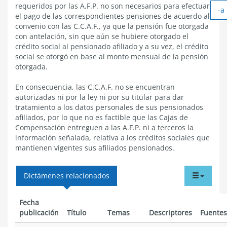
requeridos por las A.F.P. no son necesarios para efectuar
-a
t
el pago de las correspondientes pensiones de acuerdo al
A
convenio con las C.C.A.F., ya que la pensión fue otorgada
t
con antelación, sin que aún se hubiere otorgado el
crédito social al pensionado afiliado y a su vez, el crédito
social se otorgó en base al monto mensual de la pensión
otorgada.
En consecuencia, las C.C.A.F. no se encuentran
autorizadas ni por la ley ni por su titular para dar
tratamiento a los datos personales de sus pensionados
afiliados, por lo que no es factible que las Cajas de
Compensación entreguen a las A.F.P. ni a terceros la
información señalada, relativa a los créditos sociales que
mantienen vigentes sus afiliados pensionados.
tabdr
Dictámenes relacionados
menu
Fecha
publicación
Título
Temas
Descriptores
Fuentes