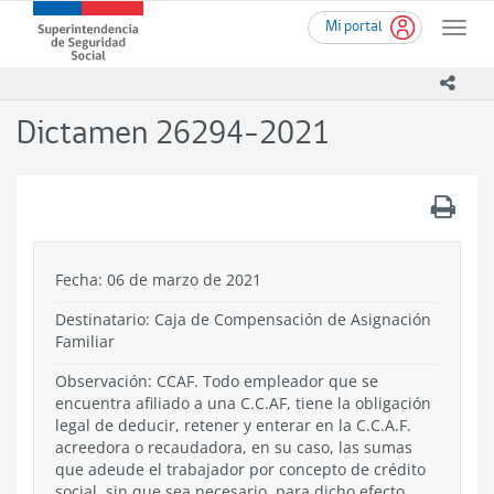
Ir
Superintendencia
Mi portal
al
Toggle
de
contenido
naviga
Seguridad
principal
icono
Social
(SUSESO)
Dictamen 26294-2021
-
Gobierno
de
.
Chile
Fecha: 06 de marzo de 2021
Destinatario: Caja de Compensación de Asignación
Familiar
Observación: CCAF. Todo empleador que se
encuentra afiliado a una C.C.AF, tiene la obligación
legal de deducir, retener y enterar en la C.C.A.F.
acreedora o recaudadora, en su caso, las sumas
que adeude el trabajador por concepto de crédito
social, sin que sea necesario, para dicho efecto,