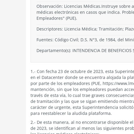
Observación: Licencias Médicas.Instruye sobre a
médicas electrónicas en casos que indica. Prob
Empleadores" (PUE).
Descriptores: Licencia Médica; Tramitación; Plaz
Fuentes: Código Civil; D.S. N°3, de 1984, del Min
Departamento(s):
INTENDENCIA DE BENEFICIOS 
1.- Con fecha 23 de octubre de 2023, esta Superin
en el Datacenter donde se encuentra alojada la pla
por parte de los empleadores (PUE, https://www.lm
mantención, sin que los empleadores puedan acceder
través de esta vía, lo cual trae graves consecuenci
de tramitación y las que se sigan emitiendo mientra
carácter de urgente, esta Superintendencia solicit
para reestablecer la aludida plataforma.
2.- De esta manera, al no encontrarse disponible e
de 2023, se identifican al menos las siguientes pr