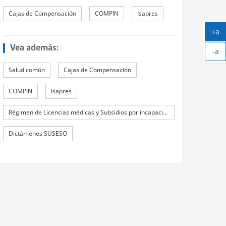
Cajas de Compensación
COMPIN
Isapres
+a
Ag
Vea además:
-a
tex
Ach
Salud común
Cajas de Compensación
tex
COMPIN
Isapres
Régimen de Licencias médicas y Subsidios por incapacidad laboral (SIL)
Dictámenes SUSESO