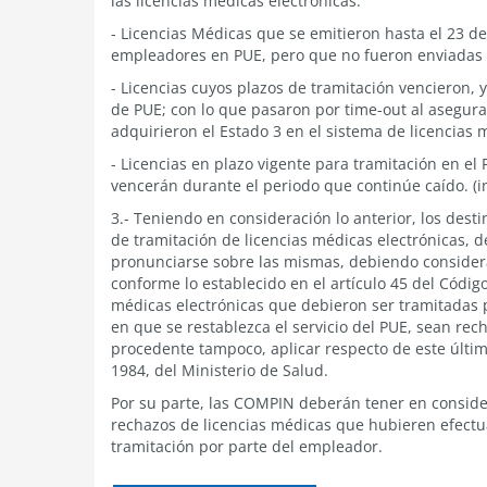
las licencias médicas electrónicas:
- Licencias Médicas que se emitieron hasta el 23 d
empleadores en PUE, pero que no fueron enviadas a
- Licencias cuyos plazos de tramitación vencieron,
de PUE; con lo que pasaron por time-out al asegura
adquirieron el Estado 3 en el sistema de licencias 
- Licencias en plazo vigente para tramitación en e
vencerán durante el periodo que continúe caído. (
3.- Teniendo en consideración lo anterior, los desti
de tramitación de licencias médicas electrónicas,
pronunciarse sobre las mismas, debiendo considera
conforme lo establecido en el artículo 45 del Código
médicas electrónicas que debieron ser tramitadas p
en que se restablezca el servicio del PUE, sean rec
procedente tampoco, aplicar respecto de este último
1984, del Ministerio de Salud.
Por su parte, las COMPIN deberán tener en consider
rechazos de licencias médicas que hubieren efectua
tramitación por parte del empleador.