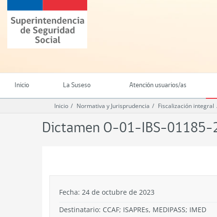
Ir
Superintendencia
al
de
contenido
Seguridad
principal
Social
(SUSESO)
-
Gobierno
de
Inicio
La Suseso
Atención usuarios/as
Chile
Inicio
Normativa y Jurisprudencia
Fiscalización integral
Dictamen O-01-IBS-01185-
.
Fecha: 24 de octubre de 2023
Destinatario: CCAF; ISAPREs, MEDIPASS; IMED