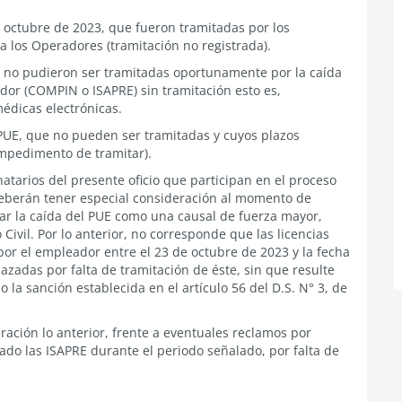
e octubre de 2023, que fueron tramitadas por los
 los Operadores (tramitación no registrada).
 y no pudieron ser tramitadas oportunamente por la caída
dor (COMPIN o ISAPRE) sin tramitación esto es,
médicas electrónicas.
l PUE, que no pueden ser tramitadas y cuyos plazos
impedimento de tramitar).
natarios del presente oficio que participan en el proceso
 deberán tener especial consideración al momento de
r la caída del PUE como una causal de fuerza mayor,
 Civil. Por lo anterior, no corresponde que las licencias
or el empleador entre el 23 de octubre de 2023 y la fecha
hazadas por falta de tramitación de éste, sin que resulte
 la sanción establecida en el artículo 56 del D.S. N° 3, de
ación lo anterior, frente a eventuales reclamos por
do las ISAPRE durante el periodo señalado, por falta de