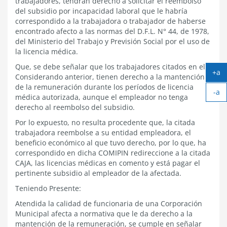
trabajadores, tendrán derecho a solicitar el reembolso
del subsidio por incapacidad laboral que le habría
correspondido a la trabajadora o trabajador de haberse
encontrado afecto a las normas del D.F.L. N° 44, de 1978,
del Ministerio del Trabajo y Previsión Social por el uso de
la licencia médica.
Que, se debe señalar que los trabajadores citados en el
+a
Considerando anterior, tienen derecho a la mantención
Ag
de la remuneración durante los períodos de licencia
-a
tex
médica autorizada, aunque el empleador no tenga
Ach
derecho al reembolso del subsidio.
tex
Por lo expuesto, no resulta procedente que, la citada
trabajadora reembolse a su entidad empleadora, el
beneficio económico al que tuvo derecho, por lo que, ha
correspondido en dicha COMIPIN redireccione a la citada
CAJA, las licencias médicas en comento y está pagar el
pertinente subsidio al empleador de la afectada.
Teniendo Presente:
Atendida la calidad de funcionaria de una Corporación
Municipal afecta a normativa que le da derecho a la
mantención de la remuneración, se cumple en señalar