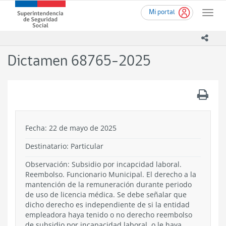
Ir
Superintendencia
Mi portal
al
Toggle
de
contenido
naviga
Seguridad
principal
icono
Social
(SUSESO)
Dictamen 68765-2025
-
Gobierno
de
.
Chile
Fecha: 22 de mayo de 2025
Destinatario: Particular
Observación: Subsidio por incapcidad laboral.
Reembolso. Funcionario Municipal. El derecho a la
mantención de la remuneración durante periodo
de uso de licencia médica. Se debe señalar que
dicho derecho es independiente de si la entidad
empleadora haya tenido o no derecho reembolso
de subsidio por incapacidad laboral, o le haya