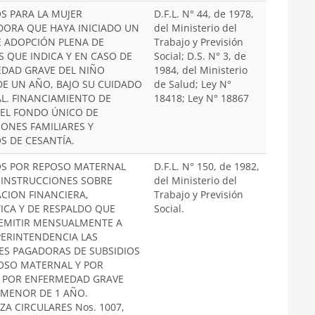
OS PARA LA MUJER
D.F.L. N° 44, de 1978,
DORA QUE HAYA INICIADO UN
del Ministerio del
DE ADOPCIÓN PLENA DE
Trabajo y Previsión
 QUE INDICA Y EN CASO DE
Social; D.S. N° 3, de
DAD GRAVE DEL NIÑO
1984, del Ministerio
E UN AÑO, BAJO SU CUIDADO
de Salud; Ley N°
L. FINANCIAMIENTO DE
18418; Ley N° 18867
EL FONDO ÚNICO DE
IONES FAMILIARES Y
S DE CESANTÍA.
OS POR REPOSO MATERNAL
D.F.L. N° 150, de 1982,
 INSTRUCCIONES SOBRE
del Ministerio del
CION FINANCIERA,
Trabajo y Previsión
TICA Y DE RESPALDO QUE
Social.
EMITIR MENSUALMENTE A
PERINTENDENCIA LAS
ES PAGADORAS DE SUBSIDIOS
OSO MATERNAL Y POR
 POR ENFERMEDAD GRAVE
O MENOR DE 1 AÑO.
A CIRCULARES Nos. 1007,