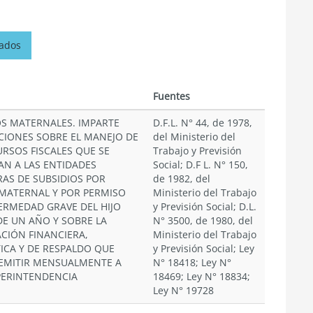
nados
n
Fuentes
OS MATERNALES. IMPARTE
D.F.L. N° 44, de 1978,
CIONES SOBRE EL MANEJO DE
del Ministerio del
URSOS FISCALES QUE SE
Trabajo y Previsión
AN A LAS ENTIDADES
Social; D.F L. N° 150,
AS DE SUBSIDIOS POR
de 1982, del
MATERNAL Y POR PERMISO
Ministerio del Trabajo
ERMEDAD GRAVE DEL HIJO
y Previsión Social; D.L.
E UN AÑO Y SOBRE LA
N° 3500, de 1980, del
CIÓN FINANCIERA,
Ministerio del Trabajo
TICA Y DE RESPALDO QUE
y Previsión Social; Ley
EMITIR MENSUALMENTE A
N° 18418; Ley N°
PERINTENDENCIA
18469; Ley N° 18834;
Ley N° 19728