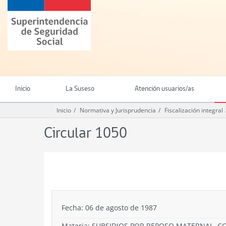
Ir
Superintendencia
al
de
contenido
Seguridad
principal
Social
(SUSESO)
-
Gobierno
de
Inicio
La Suseso
Atención usuarios/as
Chile
Inicio
Normativa y Jurisprudencia
Fiscalización integral
Circular 1050
.
Fecha: 06 de agosto de 1987
Materia: SUBSIDIOS POR REPOSO MATERNAL. C