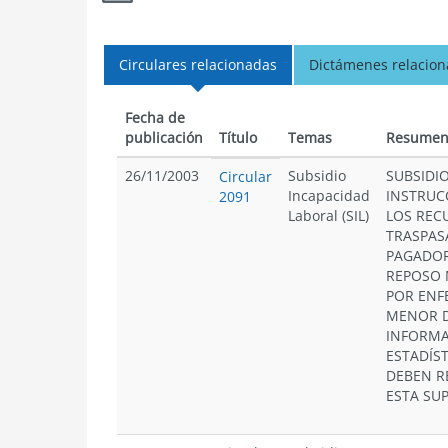
Circulares relacionadas
Dictámenes relacio
Fecha de
publicación
Título
Temas
Resume
26/11/2003
Subsidio
SUBSIDI
Circular
Incapacidad
INSTRUC
2091
Laboral (SIL)
LOS REC
TRASPAS
PAGADOR
REPOSO 
POR ENF
MENOR D
INFORMA
ESTADÍS
DEBEN R
ESTA SU