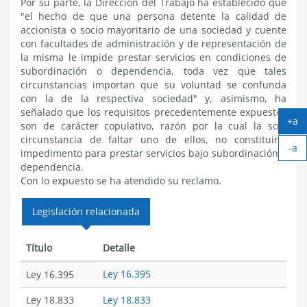
Por su parte, la Dirección del Trabajo ha establecido que
"el hecho de que una persona detente la calidad de
accionista o socio mayoritario de una sociedad y cuente
con facultades de administración y de representación de
la misma le impide prestar servicios en condiciones de
subordinación o dependencia, toda vez que tales
circunstancias importan que su voluntad se confunda
con la de la respectiva sociedad" y, asimismo, ha
señalado que los requisitos precedentemente expuestos
+a
son de carácter copulativo, razón por la cual la sola
Ag
circunstancia de faltar uno de ellos, no constituiría
-a
tex
impedimento para prestar servicios bajo subordinación o
Ach
dependencia.
tex
Con lo expuesto se ha atendido su reclamo.
Legislación relacionada
Título
Detalle
Ley 16.395
Ley 16.395
Ley 18.833
Ley 18.833