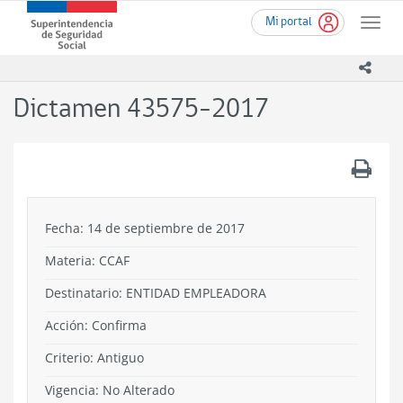
Ir
Superintendencia
Mi portal
al
Toggle
de
contenido
naviga
Seguridad
principal
icono
Social
(SUSESO)
Dictamen 43575-2017
-
Gobierno
de
.
Chile
Fecha: 14 de septiembre de 2017
Materia: CCAF
Destinatario: ENTIDAD EMPLEADORA
Acción:
Confirma
Criterio:
Antiguo
Vigencia:
No Alterado