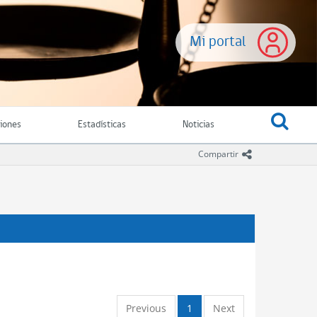
Mi portal
ciones
Estadísticas
Noticias
icono comparti
Compartir
Previous
1
Next