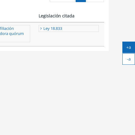
Legislación citada
filiación
Ley 18.833
adora quórum
+a
Ag
-a
tex
Ach
tex