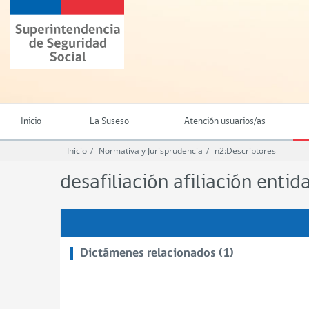
Ir
Superintendencia
al
de
contenido
Seguridad
principal
Social
(SUSESO)
-
Gobierno
de
Inicio
La Suseso
Atención usuarios/as
Chile
Inicio
Normativa y Jurisprudencia
n2:Descriptores
desafiliación afiliación ent
Dictámenes relacionados (1)