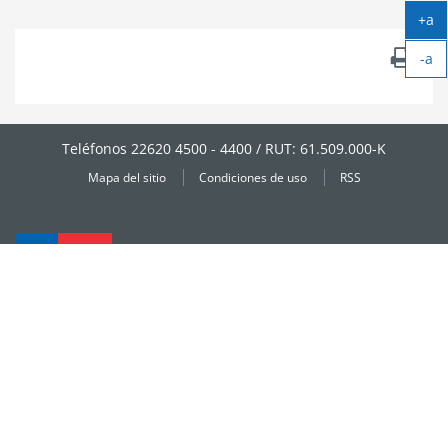
+a
Ag
-a
tex
Ach
tex
Teléfonos 22620 4500 - 4400 / RUT: 61.509.000-K
Mapa del sitio
Condiciones de uso
RSS