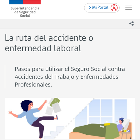
Contenido
.
Superintendencia
Mi Portal
principal
Toggle
de
naviga
Seguridad
ico
Social
(SUSESO)
La ruta del accidente o
-
Gobierno
enfermedad laboral
de
Chile
Pasos para utilizar el Seguro Social contra
Accidentes del Trabajo y Enfermedades
Profesionales.