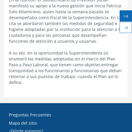
manifestó su apoyo a la nueva gestión que inicia Patricia
Soto Altamirano, quien hasta la semana pasada se
+a
desempeñaba como Fiscal de la Superintendencia. En la
Ag
cita se abordaron también las medidas de seguridad e
-a
tex
higiene adoptadas por la institución para la atención a la
Ach
ciudadanía y para las personas que desempeñan
tex
funciones de atención a usuarios y usuarias.
A su vez, en la oportunidad la Superintendenta (s)
enumeró las medidas adoptadas en el marco del Plan
Paso a Paso Laboral, que tienen como objetivo entregar
tranquilidad a los funcionarios y funcionarias que deban
retornar a sus puestos de trabajo, cuando el Plan así lo
defina.
Preguntas frecuentes
Mapa del sitio
¿Dónde estamos?