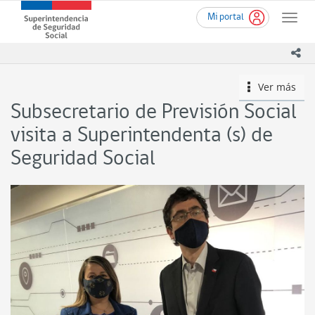
Ir
Superintendencia
Mi portal
al
Toggle
de
contenido
naviga
Seguridad
principal
ico
Social
(SUSESO)
Ver más
icono
-
Gobierno
Subsecretario de Previsión Social
de
Chile
visita a Superintendenta (s) de
Seguridad Social