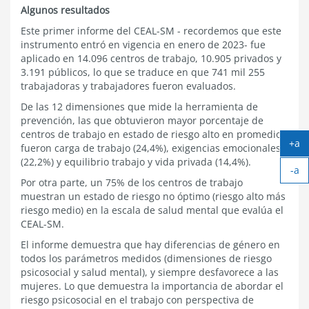
Algunos resultados
Este primer informe del CEAL-SM - recordemos que este
instrumento entró en vigencia en enero de 2023- fue
aplicado en 14.096 centros de trabajo, 10.905 privados y
3.191 públicos, lo que se traduce en que 741 mil 255
trabajadoras y trabajadores fueron evaluados.
De las 12 dimensiones que mide la herramienta de
prevención, las que obtuvieron mayor porcentaje de
centros de trabajo en estado de riesgo alto en promedio
+a
fueron carga de trabajo (24,4%), exigencias emocionales
Ag
(22,2%) y equilibrio trabajo y vida privada (14,4%).
-a
tex
Por otra parte, un 75% de los centros de trabajo
Ach
muestran un estado de riesgo no óptimo (riesgo alto más
tex
riesgo medio) en la escala de salud mental que evalúa el
CEAL-SM.
El informe demuestra que hay diferencias de género en
todos los parámetros medidos (dimensiones de riesgo
psicosocial y salud mental), y siempre desfavorece a las
mujeres. Lo que demuestra la importancia de abordar el
riesgo psicosocial en el trabajo con perspectiva de