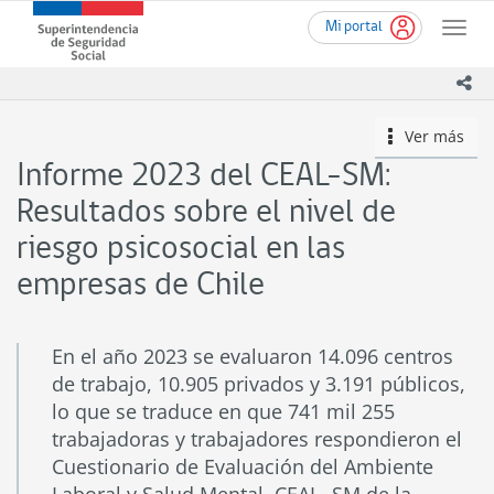
Ir
Superintendencia
Mi portal
al
Toggle
de
contenido
naviga
Seguridad
principal
ico
Social
(SUSESO)
Ver más
icono
-
Gobierno
Informe 2023 del CEAL-SM:
de
Chile
Resultados sobre el nivel de
riesgo psicosocial en las
empresas de Chile
En el año 2023 se evaluaron 14.096 centros
de trabajo, 10.905 privados y 3.191 públicos,
lo que se traduce en que 741 mil 255
trabajadoras y trabajadores respondieron el
Cuestionario de Evaluación del Ambiente