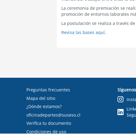
La ceremonia de premiación se reali
promoción de entornos laborales más
La postulación se realiza a través de
Revisa las bases aquí.
Preguntas frecuentes
Síguenos
Mapa del sitio
Inst
¿Dónde estamos?
Link
oficinadepartes@suseso.cl
Segu
Verifica tu documento
Condiciones de uso