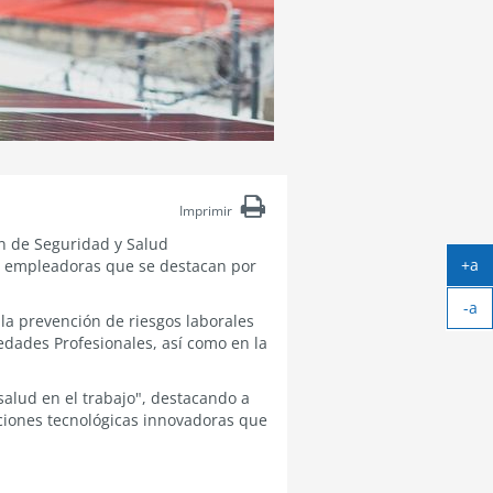
Imprimir
ón de Seguridad y Salud
+a
es empleadoras que se destacan por
Ag
-a
tex
la prevención de riesgos laborales
Ach
edades Profesionales, así como en la
tex
salud en el trabajo", destacando a
ciones tecnológicas innovadoras que