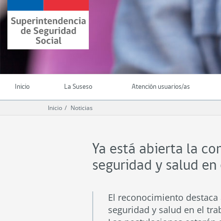
Ir
Superintendencia
al
de
contenido
Seguridad
principal
Social
(SUSESO)
-
Gobierno
de
Inicio
La Suseso
Atención usuarios/as
Chile
Inicio
Noticias
Ya está abierta la c
seguridad y salud en 
El reconocimiento destaca
seguridad y salud en el tra