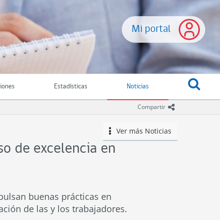
Mi portal
ciones
Estadísticas
Noticias
icono comparti
Compartir
Ver más
Noticias
icono
so de excelencia en
pulsan buenas prácticas en
ción de las y los trabajadores.