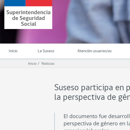
Ir
Superintendencia
al
de
contenido
Seguridad
principal
Social
(SUSESO)
-
Gobierno
de
Inicio
La Suseso
Atención usuarios/as
Chile
Inicio
Noticias
Suseso participa en 
la perspectiva de gén
El documento fue desarroll
perspectiva de género en l