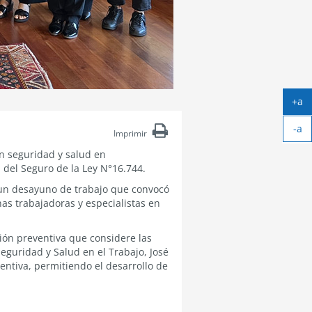
+a
Ag
-a
tex
Imprimir
Ach
en seguridad y salud en
tex
n del Seguro de la Ley N°16.744.
e un desayuno de trabajo que convocó
as trabajadoras y especialistas en
tión preventiva que considere las
eguridad y Salud en el Trabajo, José
entiva, permitiendo el desarrollo de