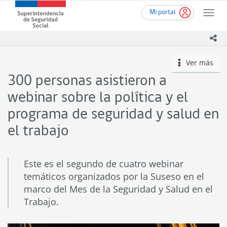
Ir
Superintendencia
Mi portal
al
Toggle
de
contenido
naviga
Seguridad
principal
ico
Social
(SUSESO)
Ver más
icono
-
Gobierno
300 personas asistieron a
de
Chile
webinar sobre la política y el
programa de seguridad y salud en
el trabajo
Este es el segundo de cuatro webinar
temáticos organizados por la Suseso en el
marco del Mes de la Seguridad y Salud en el
Trabajo.