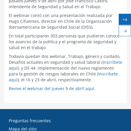
pasado jueves 9 de abril por José Francisco Castro,
intendente de Seguridad y Salud en el Trabajo.
El webinar contó con una presentación realizada por
+a
Hugo Cifuentes, director en Chile de la Organización
Ag
Iberoamericana de Seguridad Social (OISS).
-a
tex
En total participaron 303 personas que pudieron conocer
Ach
los avances de la política y el programa de seguridad y
tex
salud en el trabajo.
Todavía quedan dos webinar, Trabajo, género y cuidado.
Desafíos actuales en seguridad y salud laboral (
Inscríbete
aquí
); y DS 44: implementación del nuevo reglamento
para la gestión de riesgos laborales en Chile (
Inscríbete
aquí
); el 16 y 23 de abril, respectivamente.
Revive el webinar del jueves 9 de abril aquí.
Preguntas frecuentes
Mapa del sitio