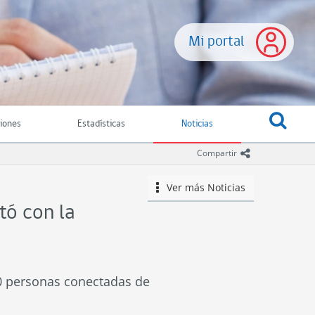
Mi portal
ciones
Estadísticas
Noticias
icono comparti
Compartir
Ver más
Noticias
icono
tó con la
00 personas conectadas de