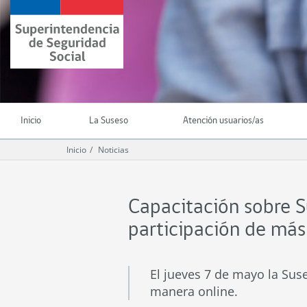
Ir
Superintendencia
al
de
contenido
Seguridad
principal
Social
(SUSESO)
-
Gobierno
de
Inicio
La Suseso
Atención usuarios/as
Chile
Inicio
Noticias
Capacitación sobre S
participación de má
El jueves 7 de mayo la Su
manera online.