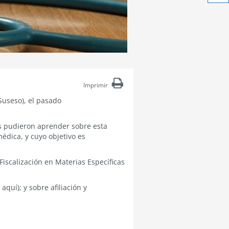
Ach
tex
Imprimir
useso), el pasado
es pudieron aprender sobre esta
édica, y cuyo objetivo es
Fiscalización en Materias Específicas
quí); y sobre afiliación y