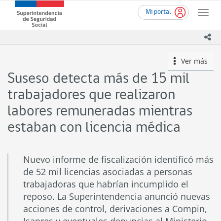
Ir
Superintendencia
Mi portal
al
Toggle
de
contenido
naviga
Seguridad
principal
ico
Social
(SUSESO)
Ver más
icono
-
Gobierno
Suseso detecta más de 15 mil
de
Chile
trabajadores que realizaron
labores remuneradas mientras
estaban con licencia médica
Nuevo informe de fiscalización identificó más
de 52 mil licencias asociadas a personas
trabajadoras que habrían incumplido el
reposo. La Superintendencia anunció nuevas
acciones de control, derivaciones a Compin,