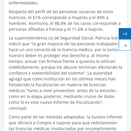
enfermedades.
Respecto del perfil de las personas usuarias de estas
licencias, el 51% corresponde a mujeres y el 49% a
hombres. Asimismo, el 88,4% de los casos corresponde a
personas afiliadas a Fonasa y el 11,6% a Isapres.
+a
La superintendenta (s) de Seguridad Social, Patricia Soto,
Ag
indicó que "la gran mayoría de las personas trabajadoras
-a
tex
hace un uso correcto de la licencia médica, por lo tanto,
Ach
nuestro deber es proteger ese derecho y, al mismo
tex
tiempo, actuar con firmeza frente a quienes lo utilizan
indebidamente, porque los abusos terminan afectando la
confianza y sostenibilidad del sistema". La autoridad
agregó que como institución en los últimos meses han
fortalecido la fiscalización en materia de licencias
médicas "tanto a nivel preventivo- antes de la emisión-,
como en la etapa posterior, mediante cruces de datos
como lo es este nuevo Informe de Fiscalización",
concluyó.
Como parte de las medidas adoptadas, la Suseso informó
que oficiará a Compin e Isapres para que redictaminen
las licencias médicas involucradas por incumplimiento