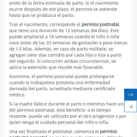
antes de la fecha estimada de parto. Si el nacimiento
ocurre después de ese plazo, el permiso se extiende
hasta que se produzca el parto.
Tras el nacimiento, corresponde el
permiso postnatal
,
que tiene una duración de 12 semanas (84 días). Este
puede ampliarse a 18 semanas cuando el niño o niña
nace antes de las 33 semanas de gestación o pesa menos
de 1,5 kilos. Además, en caso de parto múltiple, se
agregan siete días corridos por cada hijo o hija a partir
del segundo. Si concurren ambas circunstancias, se
aplica la extensión que resulte más favorable.
Asimismo, el permiso postnatal puede prolongarse
cuando la trabajadora presenta una enfermedad
derivada del parto, acreditada mediante certificado
+a
médico.
Ag
Si la madre fallece durante el parto o mientras hace uso
-a
tex
del permiso postnatal, este beneficio -o el tiempo
Ach
restante- puede ser utilizado por el otro progenitor o por
tex
quien tenga el cuidado personal del niño o niña.
Una vez finalizado el postnatal, comienza el
permiso