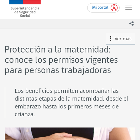
Ir
Superintendencia
Mi portal
al
Toggle
de
contenido
naviga
Seguridad
principal
ico
Social
(SUSESO)
Ver más
icono
-
Gobierno
Protección a la maternidad:
de
Chile
conoce los permisos vigentes
para personas trabajadoras
Los beneficios permiten acompañar las
distintas etapas de la maternidad, desde el
embarazo hasta los primeros meses de
crianza.