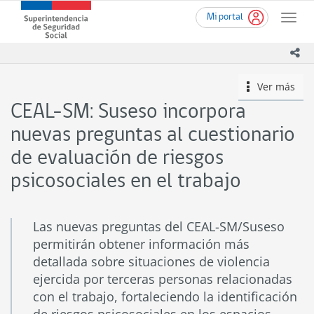
Ir
Superintendencia
Mi portal
al
Toggle
de
contenido
naviga
Seguridad
principal
ico
Social
(SUSESO)
Ver más
icono
-
Gobierno
CEAL-SM: Suseso incorpora
de
Chile
nuevas preguntas al cuestionario
de evaluación de riesgos
psicosociales en el trabajo
Las nuevas preguntas del CEAL-SM/Suseso
permitirán obtener información más
detallada sobre situaciones de violencia
ejercida por terceras personas relacionadas
con el trabajo, fortaleciendo la identificación