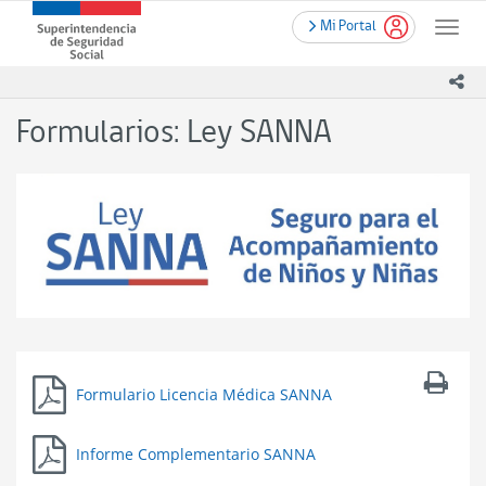
Contenido
.
Superintendencia
Mi Portal
principal
Toggle
de
naviga
Seguridad
ico
Social
(SUSESO)
Formularios: Ley SANNA
-
Gobierno
de
Chile
Formulario Licencia Médica SANNA
Informe Complementario SANNA