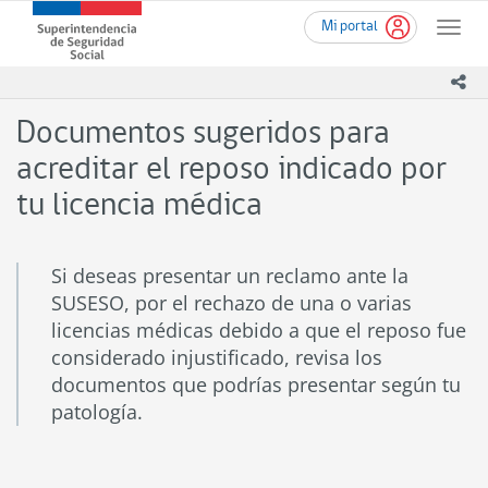
Ir
Superintendencia
Mi portal
al
Toggle
de
contenido
naviga
Seguridad
principal
ico
Social
(SUSESO)
Documentos sugeridos para
-
Gobierno
acreditar el reposo indicado por
de
tu licencia médica
Chile
Si deseas presentar un reclamo ante la
SUSESO, por el rechazo de una o varias
licencias médicas debido a que el reposo fue
considerado injustificado, revisa los
documentos que podrías presentar según tu
patología.