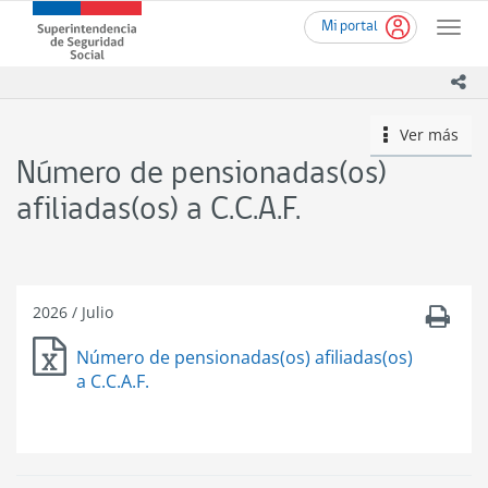
Ir
Superintendencia
Mi portal
al
Toggle
de
contenido
naviga
Seguridad
principal
ico
Social
(SUSESO)
Ver más
icono
-
Gobierno
Número de pensionadas(os)
de
Chile
afiliadas(os) a C.C.A.F.
2026
/
Julio
Número de pensionadas(os) afiliadas(os)
a C.C.A.F.