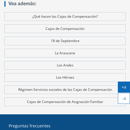
Vea además:
¿Qué hacen las Cajas de Compensación?
Cajas de Compensación
18 de Septiembre
La Araucana
Los Andes
Los Héroes
+a
Régimen Servicios sociales de las Cajas de Compensación
Ag
-a
tex
Cajas de Compensación de Asignación Familiar
Ach
tex
Preguntas frecuentes