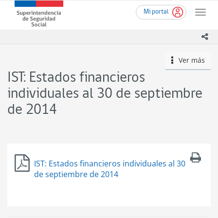
Ir
Superintendencia
Mi portal
al
Toggle
de
contenido
naviga
Seguridad
principal
ico
Social
(SUSESO)
Ver más
icono
-
Gobierno
IST: Estados financieros
de
Chile
individuales al 30 de septiembre
de 2014
IST: Estados financieros individuales al 30
de septiembre de 2014