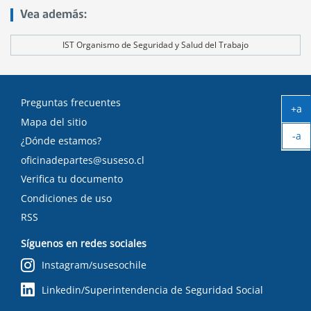
Vea además:
IST Organismo de Seguridad y Salud del Trabajo
Preguntas frecuentes
+a
Mapa del sitio
Ag
-a
tex
¿Dónde estamos?
Ach
oficinadepartes@suseso.cl
tex
Verifica tu documento
Condiciones de uso
RSS
Síguenos en redes sociales
Instagram/susesochile
Linkedin/Superintendencia de Seguridad Social