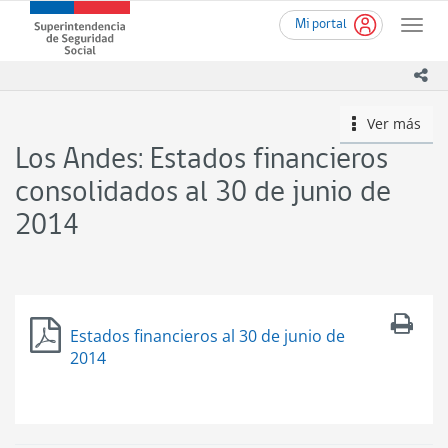
Ir
Superintendencia
Mi portal
al
Toggle
de
contenido
naviga
Seguridad
principal
ico
Social
(SUSESO)
Ver más
icono
-
Gobierno
Los Andes: Estados financieros
de
Chile
consolidados al 30 de junio de
2014
Estados financieros al 30 de junio de
2014