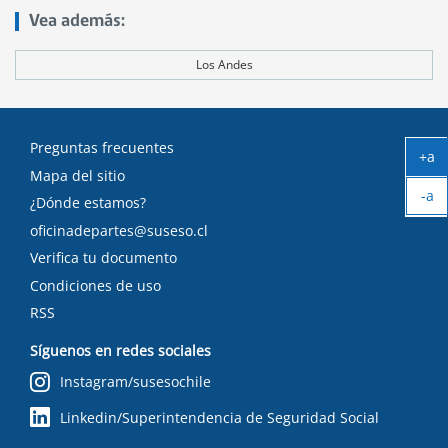
Vea además:
Los Andes
Preguntas frecuentes
+a
Mapa del sitio
Ag
-a
tex
¿Dónde estamos?
Ach
oficinadepartes@suseso.cl
tex
Verifica tu documento
Condiciones de uso
RSS
Síguenos en redes sociales
Instagram/susesochile
Linkedin/Superintendencia de Seguridad Social