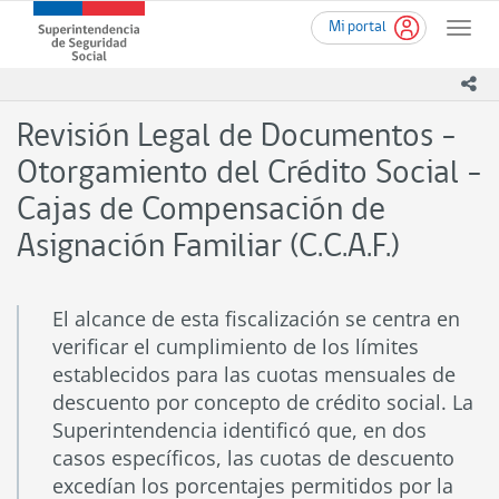
Ir
Superintendencia
Mi portal
al
Toggle
de
contenido
naviga
Seguridad
principal
ico
Social
(SUSESO)
Revisión Legal de Documentos -
-
Gobierno
Otorgamiento del Crédito Social -
de
Cajas de Compensación de
Chile
Asignación Familiar (C.C.A.F.)
El alcance de esta fiscalización se centra en
verificar el cumplimiento de los límites
establecidos para las cuotas mensuales de
descuento por concepto de crédito social. La
Superintendencia identificó que, en dos
casos específicos, las cuotas de descuento
excedían los porcentajes permitidos por la